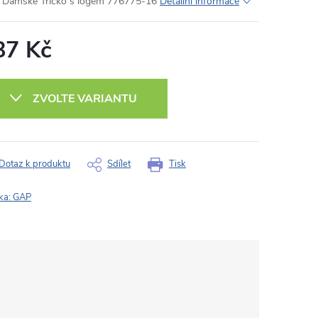
Dámské Tričko s logem 776775-16
Detailní informace
87 Kč
ná
:
ZVOLTE VARIANTU
Dotaz k produktu
Sdílet
Tisk
ka:
GAP