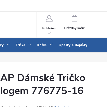
Vrácení a výměna zboží
Reklamace
Jak vybrat džíny Wrangler a
NÁKUPNÍ
KOŠÍK
Prázdný košík
Přihlášení
tky
Trička
Košile
Opasky a doplňky
Šaty
AP Dámské Tričko
 logem 776775-16