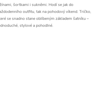
žínami, šortkami i sukněmi. Hodí se jak do
aždodenního outfitu, tak na pohodový víkend. Tričko,
teré se snadno stane oblíbeným základem šatníku –
ednoduché, stylové a pohodlné.