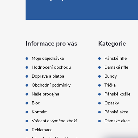
á
p
a
Informace pro vás
Kategorie
t
Moje objednávka
Pánské rifle
Hodnocení obchodu
Dámské rifle
í
Doprava a platba
Bundy
Obchodní podmínky
Trička
Naše prodejna
Pánské košile
Blog
Opasky
Kontakt
Pánské akce
Vrácení a výměna zboží
Dámské akce
Reklamace