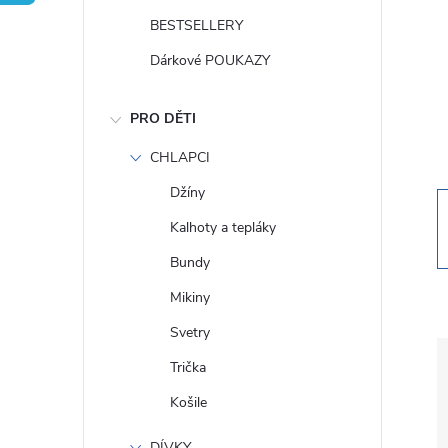
t
BESTSELLERY
r
Dárkové POUKAZY
a
PRO DĚTI
n
CHLAPCI
Džíny
n
Kalhoty a tepláky
í
Bundy
Mikiny
p
Svetry
a
Trička
Košile
n
DÍVKY