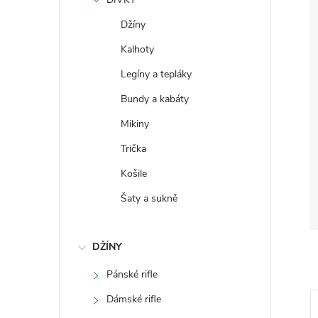
e
Džíny
l
Kalhoty
Legíny a tepláky
Bundy a kabáty
Mikiny
Trička
Košile
Šaty a sukně
DŽÍNY
Pánské rifle
Dámské rifle