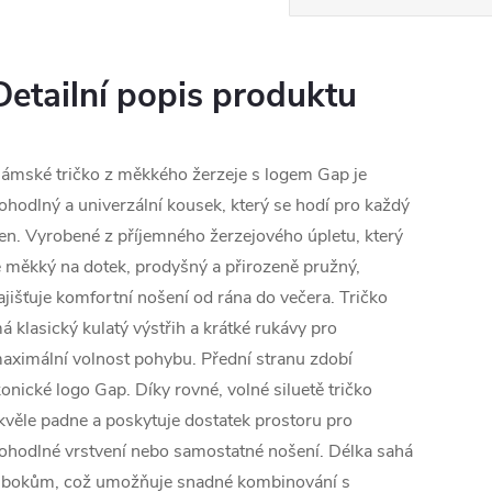
Detailní popis produktu
ámské tričko z měkkého žerzeje s logem Gap je
ohodlný a univerzální kousek, který se hodí pro každý
en. Vyrobené z příjemného žerzejového úpletu, který
e měkký na dotek, prodyšný a přirozeně pružný,
ajišťuje komfortní nošení od rána do večera. Tričko
á klasický kulatý výstřih a krátké rukávy pro
aximální volnost pohybu. Přední stranu zdobí
konické logo Gap. Díky rovné, volné siluetě tričko
kvěle padne a poskytuje dostatek prostoru pro
ohodlné vrstvení nebo samostatné nošení. Délka sahá
 bokům, což umožňuje snadné kombinování s