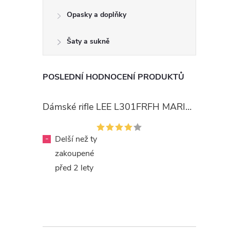
Opasky a doplňky
Šaty a sukně
POSLEDNÍ HODNOCENÍ PRODUKTŮ
Dámské rifle LEE L301FRFH MARION STRAIGHT RINSE
-
Delší než ty
zakoupené
před 2 lety