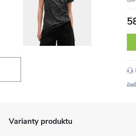
GAP 
5
Měr
cena
Znač