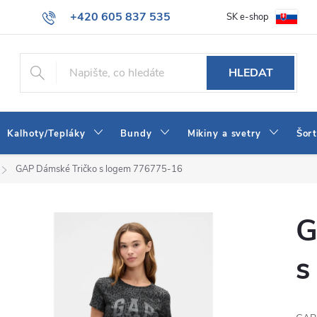
+420 605 837 535
SK e-shop
tba
Obchodní podmínky
Naše prodejna
Blog
Kontakt
info@jeans-shop.cz
HLEDAT
Kalhoty/Tepláky
Bundy
Mikiny a svetry
Šor
GAP Dámské Tričko s logem 776775-16
G
s