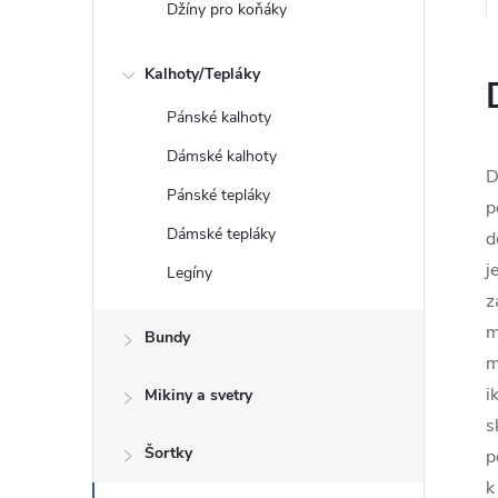
Džíny pro koňáky
Kalhoty/Tepláky
Pánské kalhoty
Dámské kalhoty
D
Pánské tepláky
p
Dámské tepláky
d
j
Legíny
z
m
Bundy
m
i
Mikiny a svetry
s
Šortky
p
k