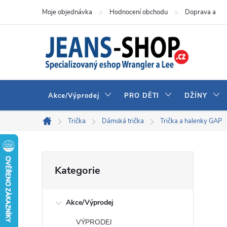
Přejít
Moje objednávka
Hodnocení obchodu
Doprava a pla
na
obsah
Akce/Výprodej
PRO DĚTI
DŽÍNY
Trička
Dámská trička
Trička a halenky GAP
Domů
P
Přeskočit
Kategorie
kategorie
o
Akce/Výprodej
s
VÝPRODEJ