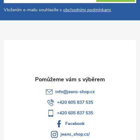
p
Vložením e-mailu souhlasíte s
obchodními podmínkami
.
a
t
í
info
@
jeans-shop.cz
+420 605 837 535
+420 605 837 535
Facebook
jeans_shop.cz/