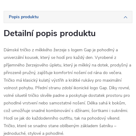
Popis produktu
Detailní popis produktu
Dámské tričko z měkkého žerzeje s logem Gap je pohodlný a
univerzální kousek, který se hodí pro každý den. Vyrobené z
příjemného žerzejového úpletu, který je měkký na dotek, prodyšný a
přirozeně pružný, zajišťuje komfortní nošení od rána do večera.
Tričko má klasický kulatý výstřih a krátké rukávy pro maximální
volnost pohybu. Přední stranu zdobí ikonické logo Gap. Díky rovné,
volné siluetě tričko skvěle padne a poskytuje dostatek prostoru pro
pohodlné vrstvení nebo samostatné nošení. Délka sahá k bokům,
což umožňuje snadné kombinování s džínami, šortkami i sukněmi.
Hodí se jak do každodenního outfitu, tak na pohodový víkend.
Tričko, které se snadno stane oblíbeným základem šatníku –
jednoduché, stylové a pohodlné.