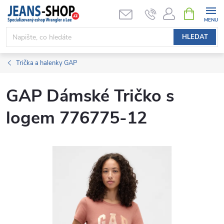
Přejít
NÁKUPNÍ
KOŠÍK
na
obsah
HLEDAT
Trička a halenky GAP
GAP Dámské Tričko s
logem 776775-12