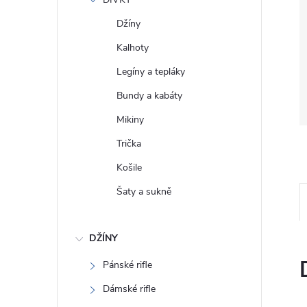
e
Džíny
l
Kalhoty
Legíny a tepláky
Bundy a kabáty
Mikiny
Trička
Košile
Šaty a sukně
DŽÍNY
Pánské rifle
Dámské rifle