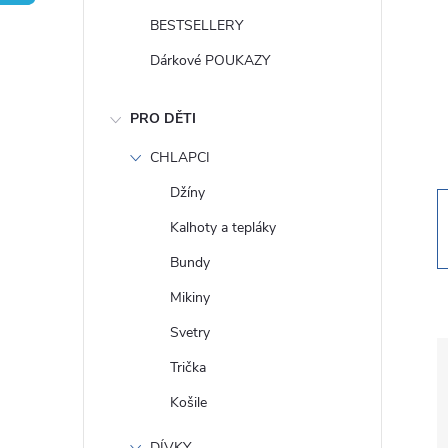
t
BESTSELLERY
r
Dárkové POUKAZY
a
PRO DĚTI
n
CHLAPCI
Džíny
n
Kalhoty a tepláky
í
Bundy
Mikiny
p
Svetry
a
Trička
Košile
n
DÍVKY