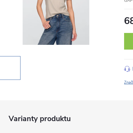
GAP 
6
Měr
cena
Znač