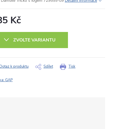
Dámské Tričko s logem 729555-09
Detailní informace
85 Kč
ná
:
ZVOLTE VARIANTU
Dotaz k produktu
Sdílet
Tisk
ka:
GAP