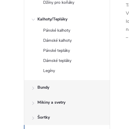
Džíny pro koňáky
T
V
Kalhoty/Tepláky
l
n
Pánské kalhoty
–
Dámské kalhoty
Pánské tepláky
Dámské tepláky
Legíny
Bundy
Mikiny a svetry
Šortky