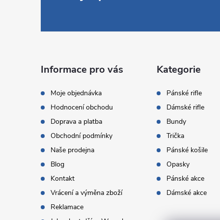
á
p
a
Informace pro vás
Kategorie
t
Moje objednávka
Pánské rifle
Hodnocení obchodu
Dámské rifle
í
Doprava a platba
Bundy
Obchodní podmínky
Trička
Naše prodejna
Pánské košile
Blog
Opasky
Kontakt
Pánské akce
Vrácení a výměna zboží
Dámské akce
Reklamace