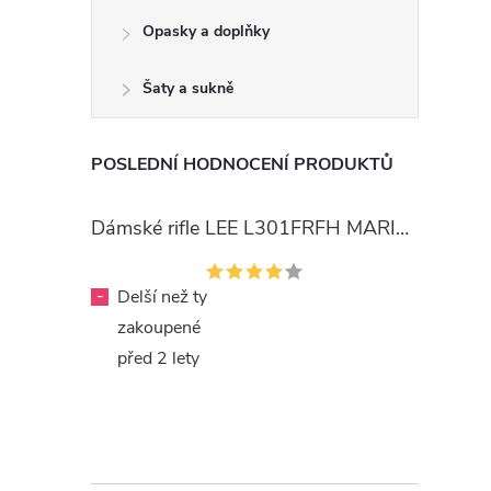
Opasky a doplňky
Šaty a sukně
POSLEDNÍ HODNOCENÍ PRODUKTŮ
Dámské rifle LEE L301FRFH MARION STRAIGHT RINSE
-
Delší než ty
zakoupené
před 2 lety