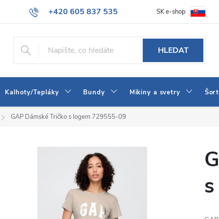
+420 605 837 535
SK e-shop
tba
Obchodní podmínky
Naše prodejna
Blog
Kontakt
info@jeans-shop.cz
HLEDAT
Kalhoty/Tepláky
Bundy
Mikiny a svetry
Šor
GAP Dámské Tričko s logem 729555-09
G
s