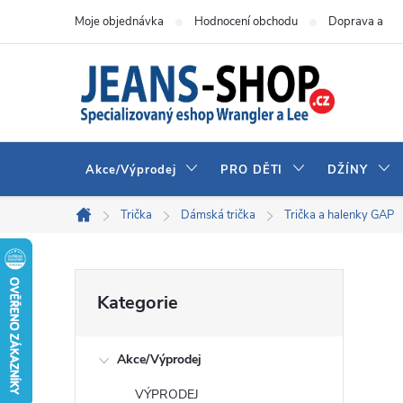
Přejít
Moje objednávka
Hodnocení obchodu
Doprava a pla
na
obsah
Akce/Výprodej
PRO DĚTI
DŽÍNY
Trička
Dámská trička
Trička a halenky GAP
Domů
P
Přeskočit
Kategorie
kategorie
o
Akce/Výprodej
s
VÝPRODEJ