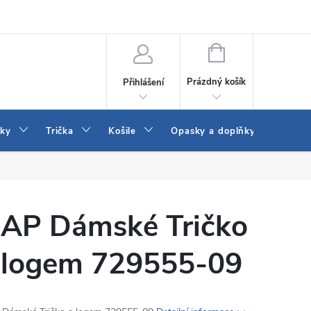
Vrácení a výměna zboží
Reklamace
Jak vybrat džíny Wrangler a
NÁKUPNÍ
KOŠÍK
Prázdný košík
Přihlášení
tky
Trička
Košile
Opasky a doplňky
Šaty
AP Dámské Tričko
 logem 729555-09