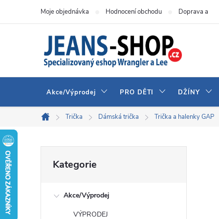
Přejít
Moje objednávka
Hodnocení obchodu
Doprava a pla
na
obsah
Akce/Výprodej
PRO DĚTI
DŽÍNY
Trička
Dámská trička
Trička a halenky GAP
Domů
P
Přeskočit
Kategorie
kategorie
o
Akce/Výprodej
s
VÝPRODEJ