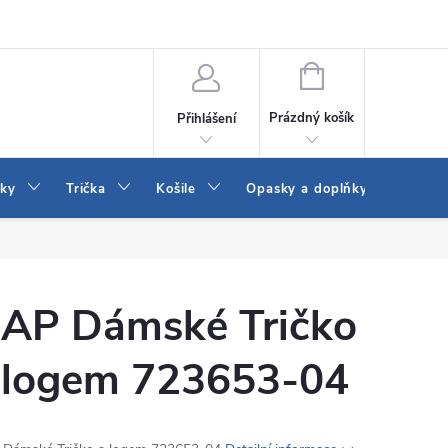
Vrácení a výměna zboží
Reklamace
Jak vybrat džíny Wrangler a
NÁKUPNÍ
KOŠÍK
Prázdný košík
Přihlášení
tky
Trička
Košile
Opasky a doplňky
Šaty
AP Dámské Tričko
 logem 723653-04