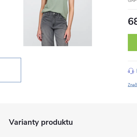
GAP 
6
Měr
cena
Znač