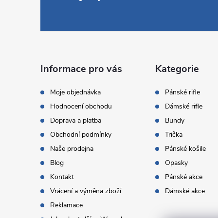
á
p
a
Informace pro vás
Kategorie
t
Moje objednávka
Pánské rifle
Hodnocení obchodu
Dámské rifle
í
Doprava a platba
Bundy
Obchodní podmínky
Trička
Naše prodejna
Pánské košile
Blog
Opasky
Kontakt
Pánské akce
Vrácení a výměna zboží
Dámské akce
Reklamace