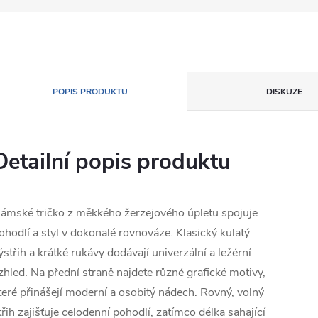
POPIS PRODUKTU
DISKUZE
Detailní popis produktu
ámské tričko z měkkého žerzejového úpletu spojuje
ohodlí a styl v dokonalé rovnováze. Klasický kulatý
ýstřih a krátké rukávy dodávají univerzální a ležérní
zhled. Na přední straně najdete různé grafické motivy,
teré přinášejí moderní a osobitý nádech. Rovný, volný
třih zajišťuje celodenní pohodlí, zatímco délka sahající