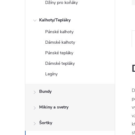
Džíny pro koňáky
Kalhoty/Tepláky
Pánské kalhoty
Dámské kalhoty
Pánské tepláky
Dámské tepláky
Legíny
D
Bundy
p
v
Mikiny a svetry
v
Šortky
k
s