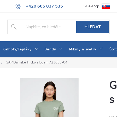
+420 605 837 535
SK e-shop
tba
Obchodní podmínky
Naše prodejna
Blog
Kontakt
info@jeans-shop.cz
HLEDAT
Kalhoty/Tepláky
Bundy
Mikiny a svetry
Šor
GAP Dámské Tričko s logem 723653-04
G
s