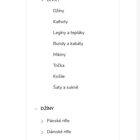
e
Džíny
l
Kalhoty
Legíny a tepláky
Bundy a kabáty
Mikiny
Trička
Košile
Šaty a sukně
DŽÍNY
Pánské rifle
Dámské rifle