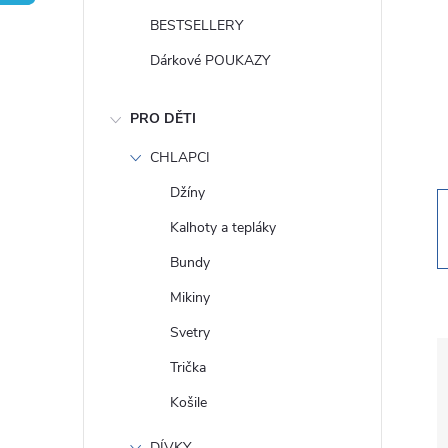
t
BESTSELLERY
r
Dárkové POUKAZY
a
PRO DĚTI
n
CHLAPCI
Džíny
n
Kalhoty a tepláky
í
Bundy
Mikiny
p
Svetry
a
Trička
Košile
n
DÍVKY