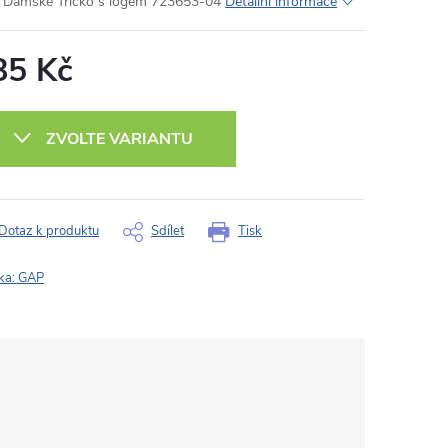
Dámské Tričko s logem 723653-04
Detailní informace
85 Kč
ná
:
ZVOLTE VARIANTU
Dotaz k produktu
Sdílet
Tisk
ka:
GAP