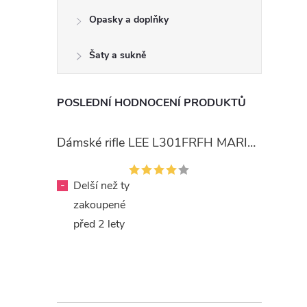
Opasky a doplňky
Šaty a sukně
POSLEDNÍ HODNOCENÍ PRODUKTŮ
Dámské rifle LEE L301FRFH MARION STRAIGHT RINSE
-
Delší než ty
zakoupené
před 2 lety