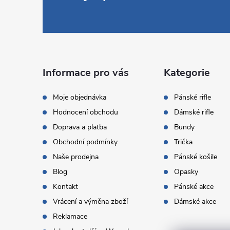
á
p
a
Informace pro vás
Kategorie
t
Moje objednávka
Pánské rifle
Hodnocení obchodu
Dámské rifle
í
Doprava a platba
Bundy
Obchodní podmínky
Trička
Naše prodejna
Pánské košile
Blog
Opasky
Kontakt
Pánské akce
Vrácení a výměna zboží
Dámské akce
Reklamace