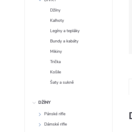
e
Džíny
l
Kalhoty
Legíny a tepláky
Bundy a kabáty
Mikiny
Trička
Košile
Šaty a sukně
DŽÍNY
Pánské rifle
Dámské rifle