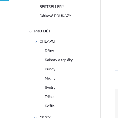
t
BESTSELLERY
r
Dárkové POUKAZY
a
PRO DĚTI
n
CHLAPCI
Džíny
n
Kalhoty a tepláky
í
Bundy
Mikiny
p
Svetry
a
Trička
Košile
n
DÍVKY