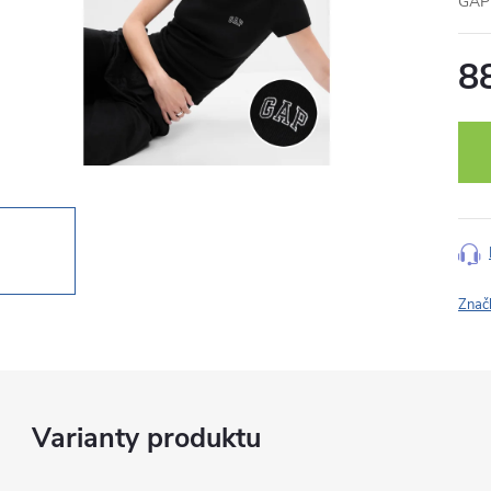
GAP 
8
Měr
cena
Znač