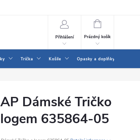
Vrácení a výměna zboží
Reklamace
Jak vybrat džíny Wrangler a
NÁKUPNÍ
KOŠÍK
Prázdný košík
Přihlášení
tky
Trička
Košile
Opasky a doplňky
Šaty
AP Dámské Tričko
 logem 635864-05