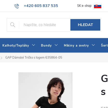
+420 605 837 535
SK e-shop
tba
Obchodní podmínky
Naše prodejna
Blog
Kontakt
info@jeans-shop.cz
HLEDAT
Kalhoty/Tepláky
Bundy
Mikiny a svetry
Šor
GAP Dámské Tričko s logem 635864-05
G
s