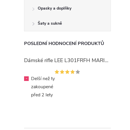
Opasky a doplňky
Šaty a sukně
POSLEDNÍ HODNOCENÍ PRODUKTŮ
Dámské rifle LEE L301FRFH MARION STRAIGHT RINSE
-
Delší než ty
zakoupené
před 2 lety