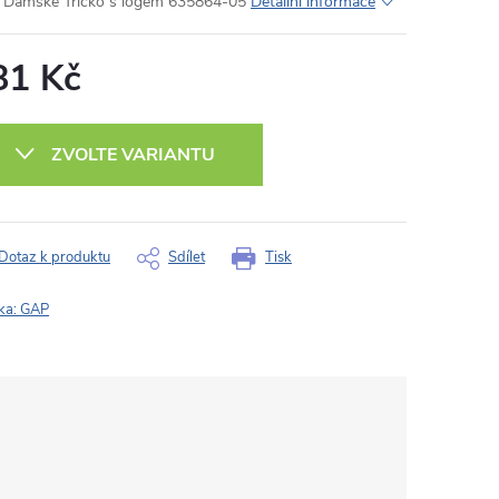
Dámské Tričko s logem 635864-05
Detailní informace
81 Kč
ná
:
ZVOLTE VARIANTU
Dotaz k produktu
Sdílet
Tisk
ka:
GAP