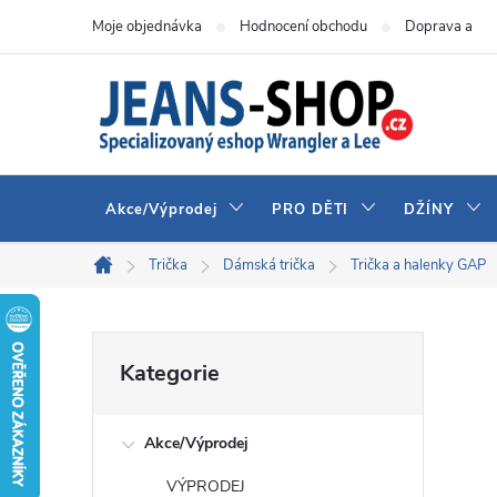
Přejít
Moje objednávka
Hodnocení obchodu
Doprava a pla
na
obsah
Akce/Výprodej
PRO DĚTI
DŽÍNY
Trička
Dámská trička
Trička a halenky GAP
Domů
P
Přeskočit
Kategorie
kategorie
o
Akce/Výprodej
s
VÝPRODEJ