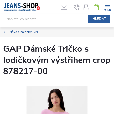
Přejít
NÁKUPNÍ
KOŠÍK
na
obsah
HLEDAT
Trička a halenky GAP
GAP Dámské Tričko s
lodičkovým výstřihem crop
878217-00