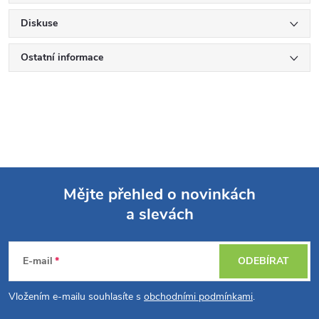
Diskuse
Ostatní informace
Mějte přehled o novinkách
a slevách
Z
á
E-mail
ODEBÍRAT
p
Vložením e-mailu souhlasíte s
obchodními podmínkami
.