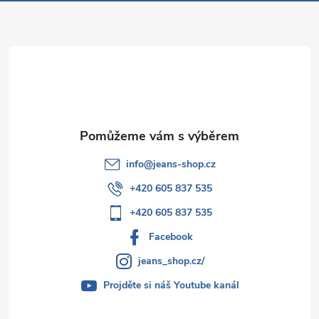
a
t
í
info
@
jeans-shop.cz
+420 605 837 535
+420 605 837 535
Facebook
jeans_shop.cz/
Projděte si náš Youtube kanál