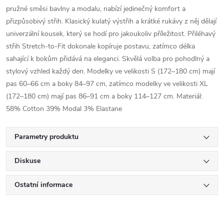
pružné směsi bavlny a modalu, nabízí jedinečný komfort a
přizpůsobivý střih. Klasický kulatý výstřih a krátké rukávy z něj dělají
univerzální kousek, který se hodí pro jakoukoliv příležitost. Přiléhavý
střih Stretch-to-Fit dokonale kopíruje postavu, zatímco délka
sahající k bokům přidává na eleganci. Skvělá volba pro pohodlný a
stylový vzhled každý den. Modelky ve velikosti S (172–180 cm) mají
pas 60–66 cm a boky 84–97 cm, zatímco modelky ve velikosti XL
(172–180 cm) mají pas 86–91 cm a boky 114–127 cm. Materiál:
58% Cotton 39% Modal 3% Elastane
Parametry produktu
Diskuse
Ostatní informace