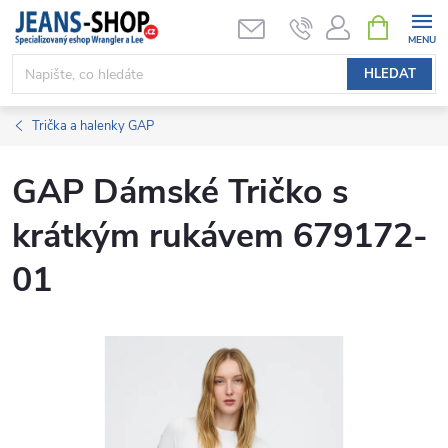
Přejít
NÁKUPNÍ
KOŠÍK
na
obsah
HLEDAT
Trička a halenky GAP
GAP Dámské Tričko s
krátkým rukávem 679172-
01