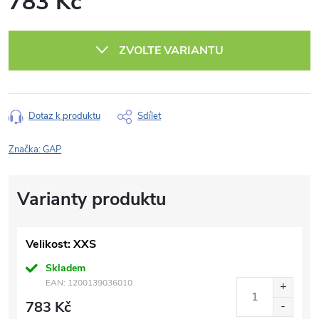
783 Kč
Měrná
cena:
ZVOLTE VARIANTU
Dotaz k produktu
Sdílet
Značka:
GAP
Velikost: XXS
Skladem
EAN:
1200139036010
783 Kč