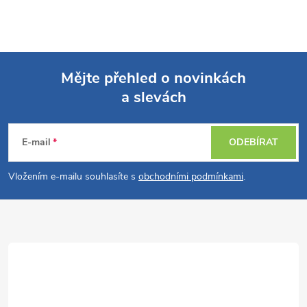
Mějte přehled o novinkách
a slevách
Z
á
E-mail
ODEBÍRAT
p
Vložením e-mailu souhlasíte s
obchodními podmínkami
.
a
t
í