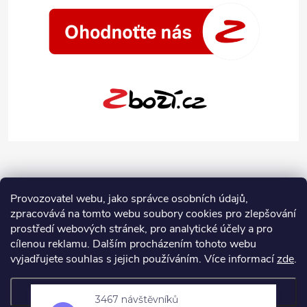
Provozovatel webu, jako správce osobních údajů,
zpracovává na tomto webu soubory cookies pro zlepšování
prostředí webových stránek, pro analytické účely a pro
cílenou reklamu. Dalším procházením tohoto webu
vyjadřujete souhlas s jejich používáním.
Více informací
zde
.
Nastavení
3467 návštěvníků
Copyright 2026
Jeans-Shop.cz
. Všechna práva vyhrazena.
Upravit