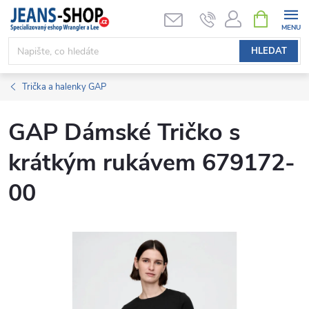
Přejít
NÁKUPNÍ
KOŠÍK
na
obsah
HLEDAT
Trička a halenky GAP
GAP Dámské Tričko s
krátkým rukávem 679172-
00