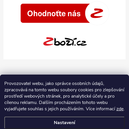
Provozovatel webu, jako správce osobních údajů,
zpracovává na tomto webu soubory cookies pro zlepšování
prostředí webových stránek, pro analytické účely a pro
cílenou reklamu. Dalším procházením tohoto webu
vyjadřujete souhlas s jejich používáním.
Více informací
zde
.
Nastavení
Copyright 2026
Jeans-Shop.cz
. Všechna práva vyhrazena.
Upravit