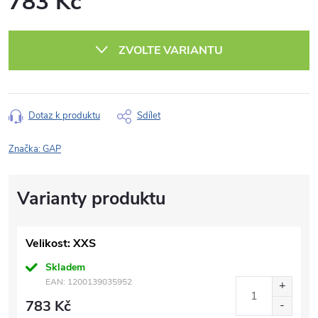
783 Kč
Měrná
cena:
ZVOLTE VARIANTU
Dotaz k produktu
Sdílet
Značka:
GAP
Velikost: XXS
Skladem
EAN:
1200139035952
783 Kč