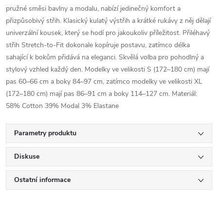
pružné směsi bavlny a modalu, nabízí jedinečný komfort a
přizpůsobivý střih. Klasický kulatý výstřih a krátké rukávy z něj dělají
univerzální kousek, který se hodí pro jakoukoliv příležitost. Přiléhavý
střih Stretch-to-Fit dokonale kopíruje postavu, zatímco délka
sahající k bokům přidává na eleganci. Skvělá volba pro pohodlný a
stylový vzhled každý den. Modelky ve velikosti S (172–180 cm) mají
pas 60–66 cm a boky 84–97 cm, zatímco modelky ve velikosti XL
(172–180 cm) mají pas 86–91 cm a boky 114–127 cm. Materiál:
58% Cotton 39% Modal 3% Elastane
Parametry produktu
Diskuse
Ostatní informace