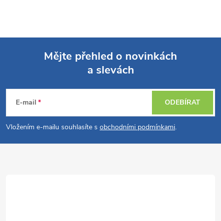
Mějte přehled o novinkách
a slevách
Z
á
E-mail
ODEBÍRAT
p
Vložením e-mailu souhlasíte s
obchodními podmínkami
.
a
t
í