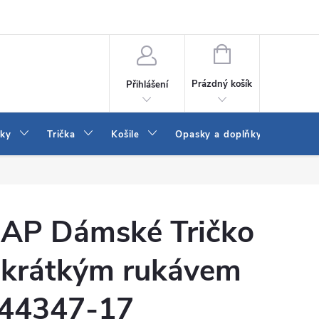
Vrácení a výměna zboží
Reklamace
Jak vybrat džíny Wrangler a
NÁKUPNÍ
KOŠÍK
Prázdný košík
Přihlášení
tky
Trička
Košile
Opasky a doplňky
Šaty
AP Dámské Tričko
 krátkým rukávem
44347-17