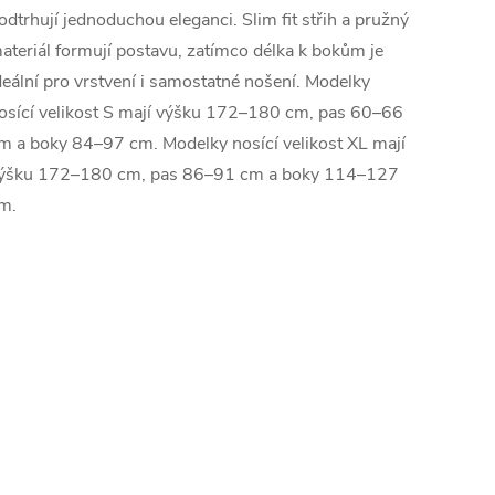
odtrhují jednoduchou eleganci. Slim fit střih a pružný
ateriál formují postavu, zatímco délka k bokům je
deální pro vrstvení i samostatné nošení. Modelky
osící velikost S mají výšku 172–180 cm, pas 60–66
m a boky 84–97 cm. Modelky nosící velikost XL mají
ýšku 172–180 cm, pas 86–91 cm a boky 114–127
m.