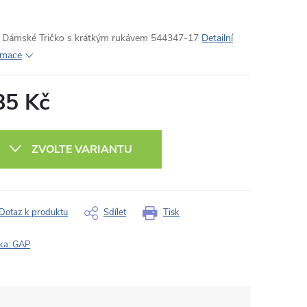
Dámské Tričko s krátkým rukávem 544347-17
Detailní
rmace
85 Kč
ná
:
ZVOLTE VARIANTU
Dotaz k produktu
Sdílet
Tisk
ka:
GAP