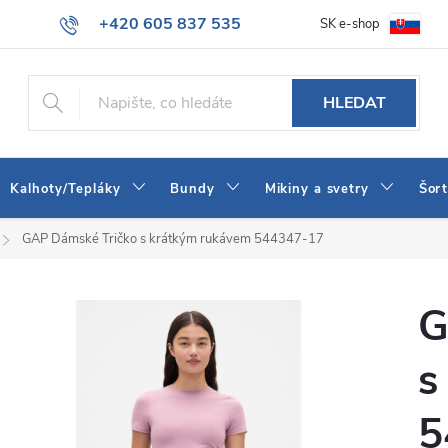
+420 605 837 535
SK e-shop
tba
Obchodní podmínky
Naše prodejna
Blog
Kontakt
info@jeans-shop.cz
HLEDAT
Kalhoty/Tepláky
Bundy
Mikiny a svetry
Šor
GAP Dámské Tričko s krátkým rukávem 544347-17
G
s
5