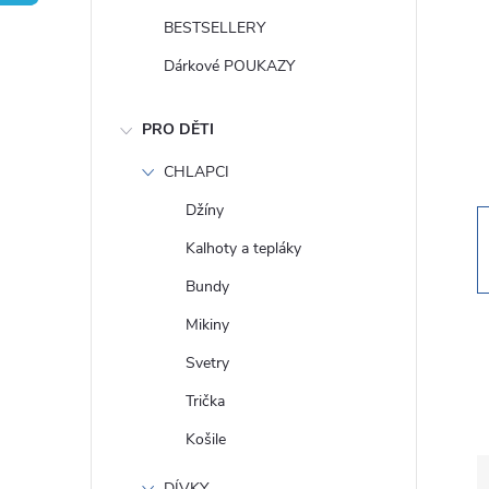
t
BESTSELLERY
r
Dárkové POUKAZY
a
PRO DĚTI
n
CHLAPCI
Džíny
n
Kalhoty a tepláky
í
Bundy
Mikiny
p
Svetry
a
Trička
Košile
n
DÍVKY