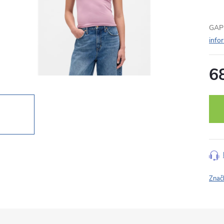
GAP 
info
6
Měr
cena
Znač