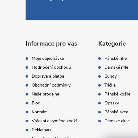
á
p
a
Informace pro vás
Kategorie
t
Moje objednávka
Pánské rifle
Hodnocení obchodu
Dámské rifle
í
Doprava a platba
Bundy
Obchodní podmínky
Trička
Naše prodejna
Pánské košile
Blog
Opasky
Kontakt
Pánské akce
Vrácení a výměna zboží
Dámské akce
Reklamace