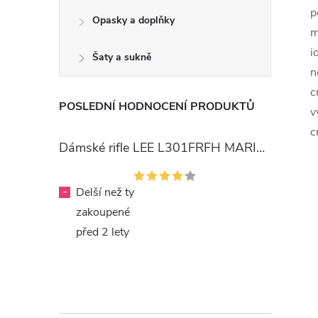
p
Opasky a doplňky
m
i
Šaty a sukně
n
c
POSLEDNÍ HODNOCENÍ PRODUKTŮ
v
c
Dámské rifle LEE L301FRFH MARION STRAIGHT RINSE
-
Delší než ty
zakoupené
před 2 lety