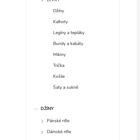
e
Džíny
l
Kalhoty
Legíny a tepláky
Bundy a kabáty
Mikiny
Trička
Košile
Šaty a sukně
DŽÍNY
Pánské rifle
Dámské rifle