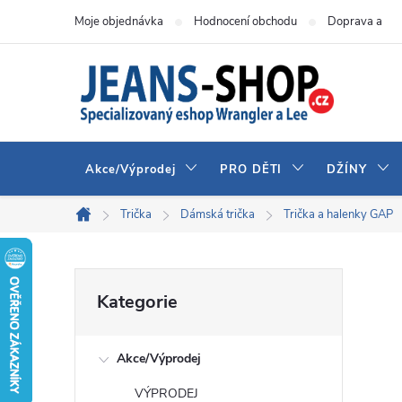
Přejít
Moje objednávka
Hodnocení obchodu
Doprava a pla
na
obsah
Akce/Výprodej
PRO DĚTI
DŽÍNY
Trička
Dámská trička
Trička a halenky GAP
Domů
P
Přeskočit
Kategorie
kategorie
o
Akce/Výprodej
s
VÝPRODEJ