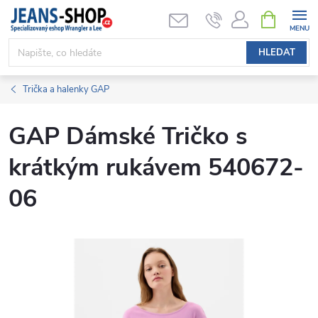
Přejít
NÁKUPNÍ
KOŠÍK
na
obsah
HLEDAT
Trička a halenky GAP
GAP Dámské Tričko s
krátkým rukávem 540672-
06