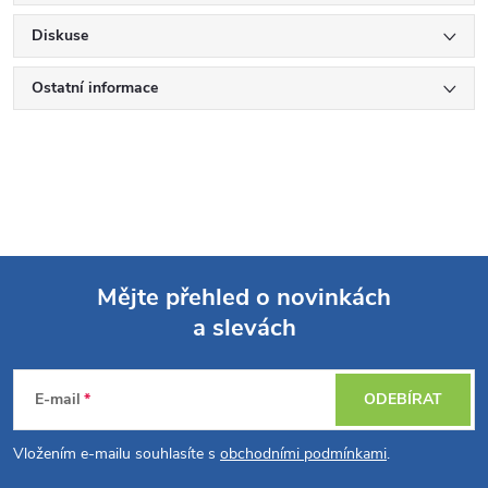
Diskuse
Ostatní informace
Mějte přehled o novinkách
a slevách
Z
á
E-mail
ODEBÍRAT
p
Vložením e-mailu souhlasíte s
obchodními podmínkami
.