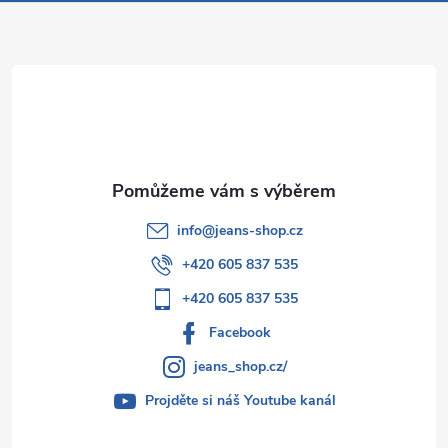
a
t
í
info
@
jeans-shop.cz
+420 605 837 535
+420 605 837 535
Facebook
jeans_shop.cz/
Projděte si náš Youtube kanál