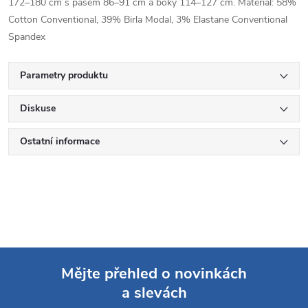
172–180 cm s pasem 86–91 cm a boky 114–127 cm. Materiál: 58%
Cotton Conventional, 39% Birla Modal, 3% Elastane Conventional
Spandex
Parametry produktu
Diskuse
Ostatní informace
Mějte přehled o novinkách
a slevách
Z