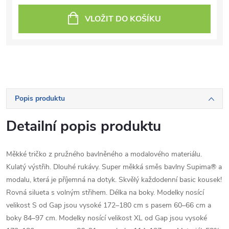
VLOŽIT DO KOŠÍKU
Popis produktu
Detailní popis produktu
Měkké tričko z pružného bavlněného a modalového materiálu.
Kulatý výstřih. Dlouhé rukávy. Super měkká směs bavlny Supima® a
modalu, která je příjemná na dotyk. Skvělý každodenní basic kousek!
Rovná silueta s volným střihem. Délka na boky. Modelky nosící
velikost S od Gap jsou vysoké 172–180 cm s pasem 60–66 cm a
boky 84–97 cm. Modelky nosící velikost XL od Gap jsou vysoké