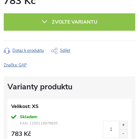
783 Kč
Měrná
cena:
ZVOLTE VARIANTU
Dotaz k produktu
Sdílet
Značka:
GAP
Velikost: XS
Skladem
EAN:
1200119978835
783 Kč