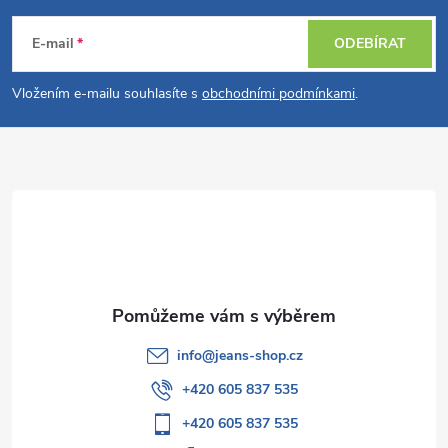
á
E-mail
ODEBÍRAT
p
Vložením e-mailu souhlasíte s
obchodními podmínkami
.
a
t
í
info
@
jeans-shop.cz
+420 605 837 535
+420 605 837 535