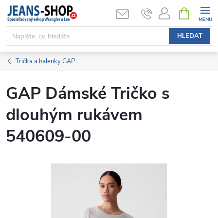
Přejít
NÁKUPNÍ
KOŠÍK
na
obsah
HLEDAT
Trička a halenky GAP
GAP Dámské Tričko s
dlouhým rukávem
540609-00