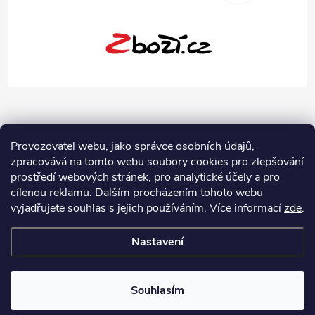
Provozovatel webu, jako správce osobních údajů,
zpracovává na tomto webu soubory cookies pro zlepšování
prostředí webových stránek, pro analytické účely a pro
cílenou reklamu. Dalším procházením tohoto webu
vyjadřujete souhlas s jejich používáním.
Více informací
zde
.
Nastavení
Copyright 2026
Jeans-Shop.cz
. Všechna práva vyhrazena.
Upravit
nastavení cookies
Souhlasím
Vytvořil Shoptet