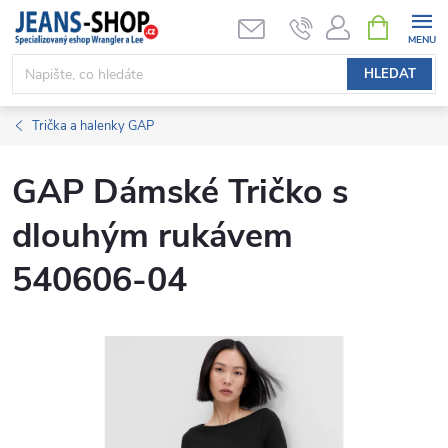
Přejít
NÁKUPNÍ
KOŠÍK
na
obsah
HLEDAT
Trička a halenky GAP
GAP Dámské Tričko s
dlouhým rukávem
540606-04