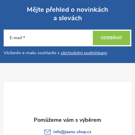
Mějte přehled o novinkách
a slevách
Z
á
E-mail
ODEBÍRAT
p
Vložením e-mailu souhlasíte s
obchodními podmínkami
.
a
t
í
info
@
jeans-shop.cz