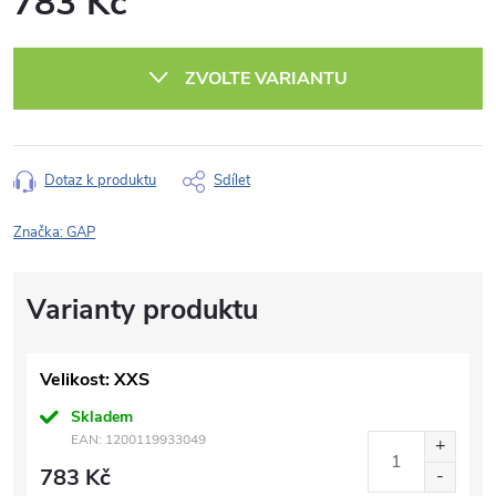
783 Kč
Měrná
cena:
ZVOLTE VARIANTU
Dotaz k produktu
Sdílet
Značka:
GAP
Velikost: XXS
Skladem
EAN:
1200119933049
783 Kč