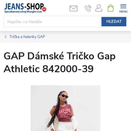
Přejít
NÁKUPNÍ
KOŠÍK
na
obsah
HLEDAT
Trička a halenky GAP
GAP Dámské Tričko Gap
Athletic 842000-39