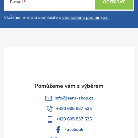
á
E-mail
ODEBÍRAT
p
Vložením e-mailu souhlasíte s
obchodními podmínkami
.
a
t
í
info
@
jeans-shop.cz
+420 605 837 535
+420 605 837 535
Facebook