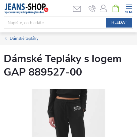
Přejít
NÁKUPNÍ
KOŠÍK
na
obsah
HLEDAT
Dámské tepláky
Dámské Tepláky s logem
GAP 889527-00