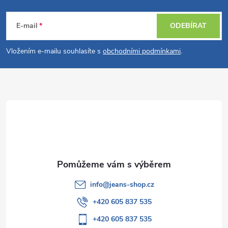
Z
á
E-mail
ODEBÍRAT
p
Vložením e-mailu souhlasíte s
obchodními podmínkami
.
a
t
í
info
@
jeans-shop.cz
+420 605 837 535
+420 605 837 535