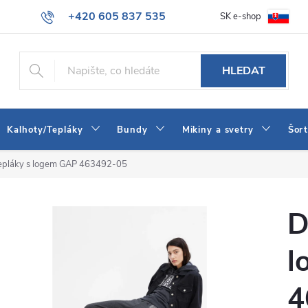
+420 605 837 535
SK e-shop
tba
Obchodní podmínky
Naše prodejna
Blog
Kontakt
info@jeans-shop.cz
HLEDAT
Kalhoty/Tepláky
Bundy
Mikiny a svetry
Šor
pláky s logem GAP 463492-05
D
l
4