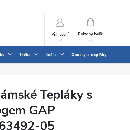
Vrácení a výměna zboží
Reklamace
Jak vybrat džíny Wrangler a
NÁKUPNÍ
KOŠÍK
Prázdný košík
Přihlášení
tky
Trička
Košile
Opasky a doplňky
Šaty
ámské Tepláky s
ogem GAP
63492-05