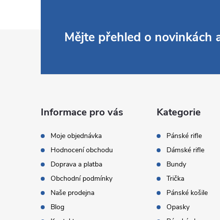
Z
Mějte přehled o novinkách
á
p
a
Informace pro vás
Kategorie
t
Moje objednávka
Pánské rifle
Hodnocení obchodu
Dámské rifle
í
Doprava a platba
Bundy
Obchodní podmínky
Trička
Naše prodejna
Pánské košile
Blog
Opasky