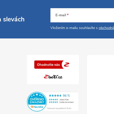
E-mail
a slevách
Vložením e-mailu souhlasíte s
obchodní