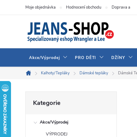
Přejít
Moje objednávka
Hodnocení obchodu
Doprava a pla
na
obsah
Akce/Výprodej
PRO DĚTI
DŽÍNY
Kalhoty/Tepláky
Dámské tepláky
Dámské Te
Domů
P
Přeskočit
Kategorie
kategorie
o
Akce/Výprodej
s
VÝPRODEJ