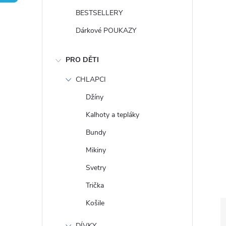
t
BESTSELLERY
r
Dárkové POUKAZY
a
PRO DĚTI
n
CHLAPCI
Džíny
n
Kalhoty a tepláky
í
Bundy
Mikiny
p
Svetry
a
Trička
Košile
n
DÍVKY