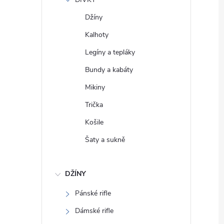
e
Džíny
l
Kalhoty
Legíny a tepláky
Bundy a kabáty
Mikiny
Trička
Košile
Šaty a sukně
DŽÍNY
Pánské rifle
Dámské rifle