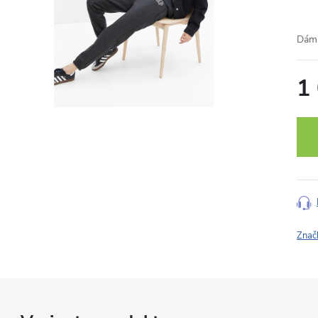
Dáms
1
Měr
cena
Znač