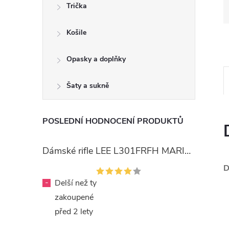
Trička
Košile
Opasky a doplňky
Šaty a sukně
POSLEDNÍ HODNOCENÍ PRODUKTŮ
Dámské rifle LEE L301FRFH MARION STRAIGHT RINSE
D
-
Delší než ty
zakoupené
před 2 lety