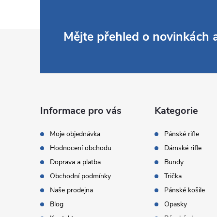
Z
Mějte přehled o novinkách
á
p
a
Informace pro vás
Kategorie
t
Moje objednávka
Pánské rifle
Hodnocení obchodu
Dámské rifle
í
Doprava a platba
Bundy
Obchodní podmínky
Trička
Naše prodejna
Pánské košile
Blog
Opasky