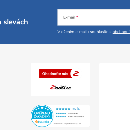
E-mail
a slevách
Vložením e-mailu souhlasíte s
obchodní