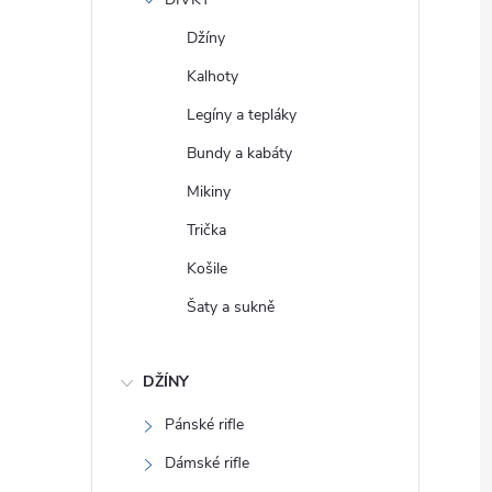
e
Džíny
l
Kalhoty
Legíny a tepláky
Bundy a kabáty
Mikiny
Trička
Košile
Šaty a sukně
DŽÍNY
Pánské rifle
Dámské rifle