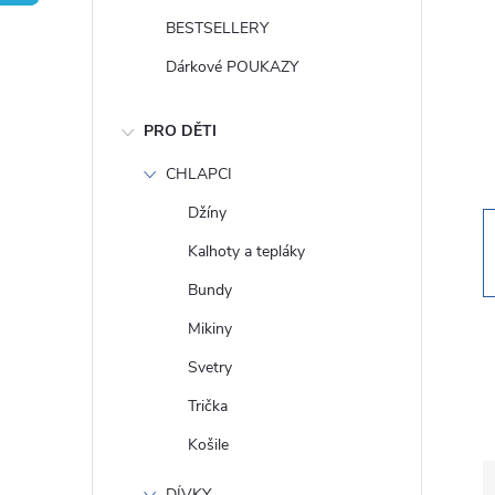
t
BESTSELLERY
r
Dárkové POUKAZY
a
PRO DĚTI
n
CHLAPCI
Džíny
n
Kalhoty a tepláky
í
Bundy
Mikiny
p
Svetry
a
Trička
Košile
n
DÍVKY