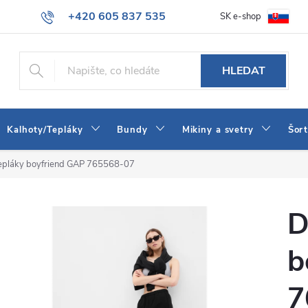
+420 605 837 535
SK e-shop
tba
Obchodní podmínky
Naše prodejna
Blog
Kontakt
info@jeans-shop.cz
HLEDAT
Kalhoty/Tepláky
Bundy
Mikiny a svetry
Šor
pláky boyfriend GAP 765568-07
D
b
7