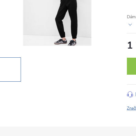
Dáms
1
Měr
cena
Znač