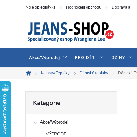
Přejít
Moje objednávka
Hodnocení obchodu
Doprava a pla
na
obsah
Akce/Výprodej
PRO DĚTI
DŽÍNY
Kalhoty/Tepláky
Dámské tepláky
Dámské Te
Domů
P
Přeskočit
Kategorie
kategorie
o
Akce/Výprodej
s
VÝPRODEJ