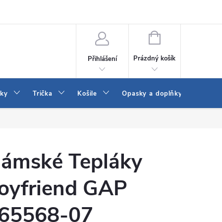
Vrácení a výměna zboží
Reklamace
Jak vybrat džíny Wrangler a
NÁKUPNÍ
KOŠÍK
Prázdný košík
Přihlášení
tky
Trička
Košile
Opasky a doplňky
Šaty
ámské Tepláky
oyfriend GAP
65568-07