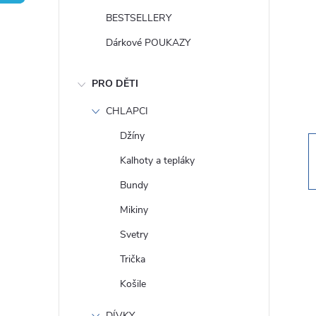
t
BESTSELLERY
r
Dárkové POUKAZY
a
PRO DĚTI
n
CHLAPCI
Džíny
n
Kalhoty a tepláky
í
Bundy
Mikiny
p
Svetry
a
Trička
Košile
n
DÍVKY