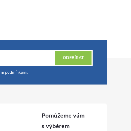
ODEBÍRAT
mi podmínkami
.