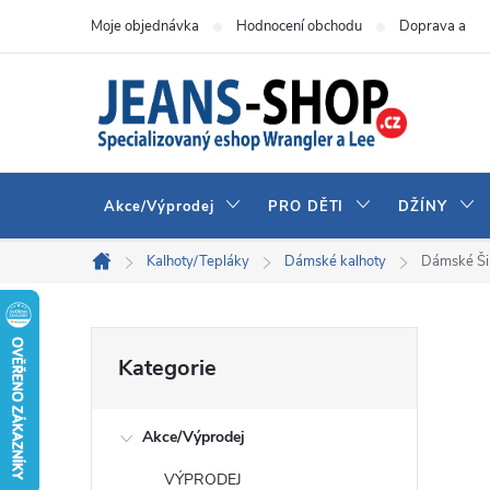
Přejít
Moje objednávka
Hodnocení obchodu
Doprava a pla
na
obsah
Akce/Výprodej
PRO DĚTI
DŽÍNY
Kalhoty/Tepláky
Dámské kalhoty
Dámské Šir
Domů
P
Přeskočit
Kategorie
kategorie
o
Akce/Výprodej
s
VÝPRODEJ