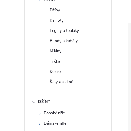
e
Džíny
l
Kalhoty
Legíny a tepláky
Bundy a kabáty
Mikiny
Trička
Košile
Šaty a sukně
DŽÍNY
Pánské rifle
Dámské rifle