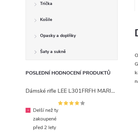
Trička
Košile
Opasky a doplňky
Šaty a sukně
O
G
k
POSLEDNÍ HODNOCENÍ PRODUKTŮ
n
Dámské rifle LEE L301FRFH MARION STRAIGHT RINSE
-
Delší než ty
zakoupené
před 2 lety