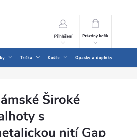
Vrácení a výměna zboží
Reklamace
Jak vybrat džíny Wrangler a
NÁKUPNÍ
KOŠÍK
Prázdný košík
Přihlášení
tky
Trička
Košile
Opasky a doplňky
Šaty
ámské Široké
alhoty s
etalickou nití Gap