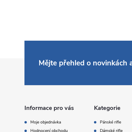
Z
Mějte přehled o novinkách
á
p
a
Informace pro vás
Kategorie
t
Moje objednávka
Pánské rifle
Hodnocení obchodu
Dámské rifle