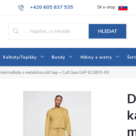
+420 605 837 535
SK e-shop
tba
Obchodní podmínky
Naše prodejna
Blog
Kontakt
info@jeans-shop.cz
HLEDAT
Kalhoty/Tepláky
Bundy
Mikiny a svetry
Šor
oké kalhoty s metalickou nití Gap × Cult Gaia GAP 623803-00
D
k
m