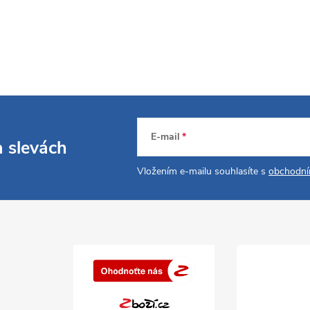
E-mail
a slevách
Vložením e-mailu souhlasíte s
obchodní