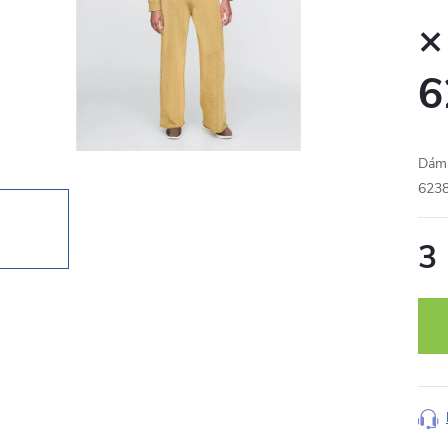
×
6
Dáms
623
3
Měr
cena