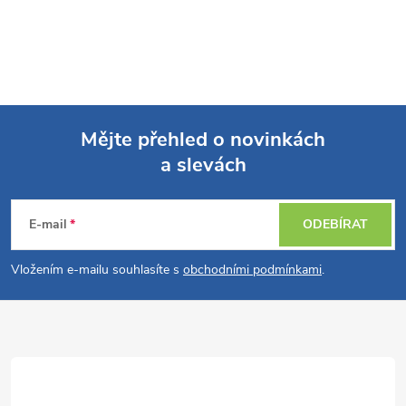
Mějte přehled o novinkách
a slevách
Z
á
E-mail
ODEBÍRAT
p
Vložením e-mailu souhlasíte s
obchodními podmínkami
.
a
t