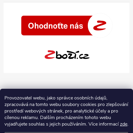
Provozovatel webu, jako správce osobních údajů,
zpracovává na tomto webu soubory cookies pro zlepšování
prostředí webových stránek, pro analytické účely a pro
cílenou reklamu. Dalším procházením tohoto webu
vyjadřujete souhlas s jejich používáním.
Více informací
zde
.