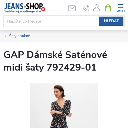
Přejít
NÁKUPNÍ
KOŠÍK
na
obsah
HLEDAT
Šaty a sukně
GAP Dámské Saténové
midi šaty 792429-01