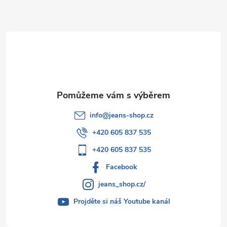
a
t
í
info
@
jeans-shop.cz
+420 605 837 535
+420 605 837 535
Facebook
jeans_shop.cz/
Projděte si náš Youtube kanál