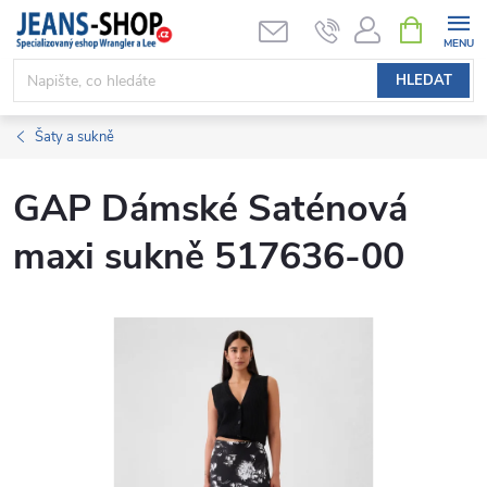
Přejít
NÁKUPNÍ
KOŠÍK
na
obsah
HLEDAT
Šaty a sukně
GAP Dámské Saténová
maxi sukně 517636-00