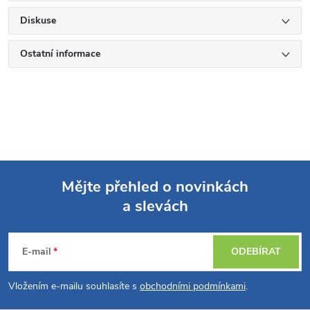
Diskuse
Ostatní informace
Mějte přehled o novinkách
a slevách
Z
á
E-mail
ODEBÍRAT
p
Vložením e-mailu souhlasíte s
obchodními podmínkami
.