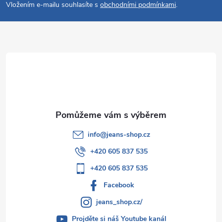
p
Vložením e-mailu souhlasíte s
obchodními podmínkami
.
a
t
í
info
@
jeans-shop.cz
+420 605 837 535
+420 605 837 535
Facebook
jeans_shop.cz/
Projděte si náš Youtube kanál