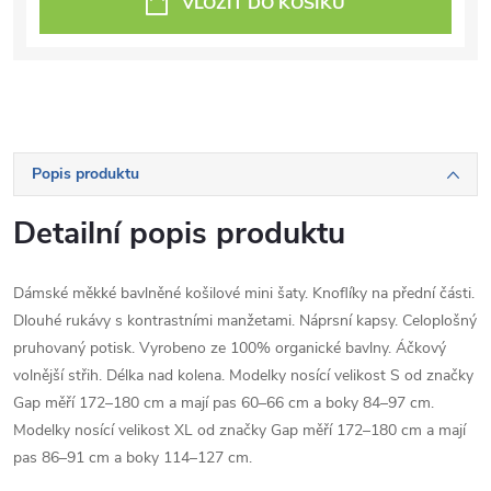
VLOŽIT DO KOŠÍKU
Popis produktu
Detailní popis produktu
Dámské měkké bavlněné košilové mini šaty. Knoflíky na přední části.
Dlouhé rukávy s kontrastními manžetami. Náprsní kapsy. Celoplošný
pruhovaný potisk. Vyrobeno ze 100% organické bavlny. Áčkový
volnější střih. Délka nad kolena. Modelky nosící velikost S od značky
Gap měří 172–180 cm a mají pas 60–66 cm a boky 84–97 cm.
Modelky nosící velikost XL od značky Gap měří 172–180 cm a mají
pas 86–91 cm a boky 114–127 cm.