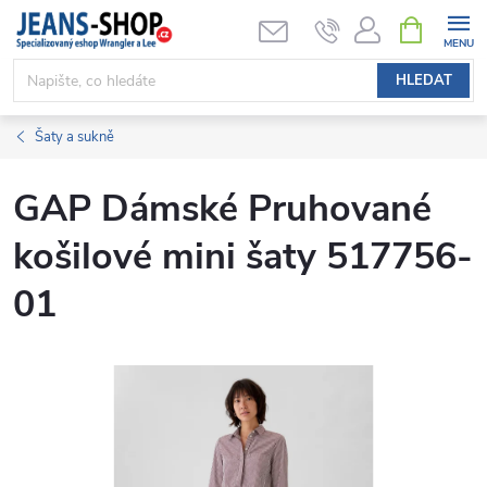
Přejít
NÁKUPNÍ
KOŠÍK
na
obsah
HLEDAT
Šaty a sukně
GAP Dámské Pruhované
košilové mini šaty 517756-
01