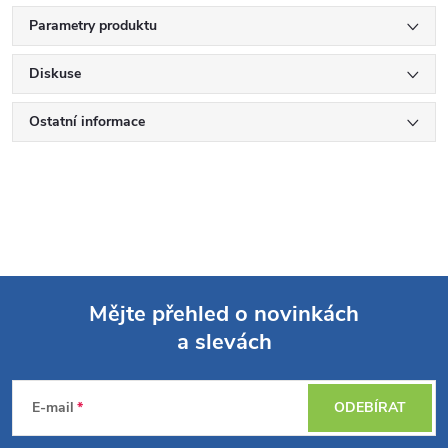
Parametry produktu
Diskuse
Ostatní informace
Mějte přehled o novinkách
a slevách
Z
á
E-mail
ODEBÍRAT