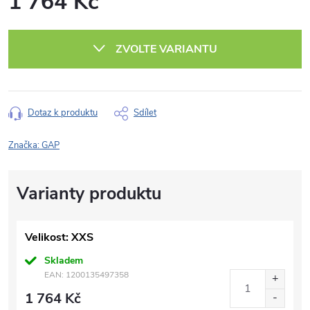
1 764 Kč
Měrná
cena:
ZVOLTE VARIANTU
Dotaz k produktu
Sdílet
Značka:
GAP
Velikost: XXS
Skladem
EAN:
1200135497358
1 764 Kč