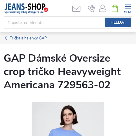
Přejít
NÁKUPNÍ
KOŠÍK
na
obsah
HLEDAT
Trička a halenky GAP
GAP Dámské Oversize
crop tričko Heavyweight
Americana 729563-02