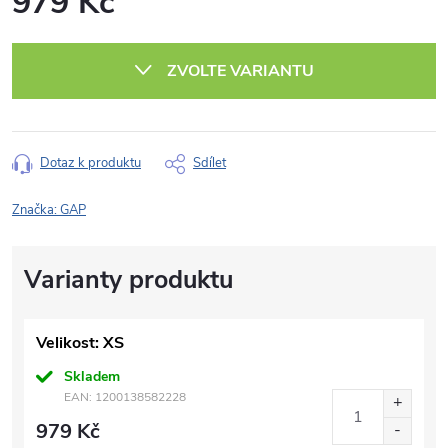
979 Kč
Měrná
cena:
ZVOLTE VARIANTU
Dotaz k produktu
Sdílet
Značka:
GAP
Velikost: XS
Skladem
EAN:
1200138582228
979 Kč