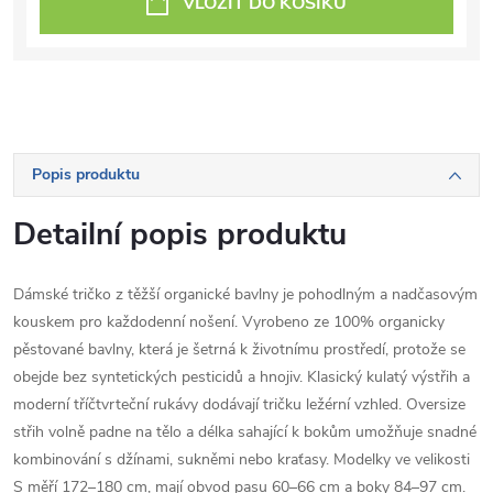
VLOŽIT DO KOŠÍKU
Popis produktu
Detailní popis produktu
Dámské tričko z těžší organické bavlny je pohodlným a nadčasovým
kouskem pro každodenní nošení. Vyrobeno ze 100% organicky
pěstované bavlny, která je šetrná k životnímu prostředí, protože se
obejde bez syntetických pesticidů a hnojiv. Klasický kulatý výstřih a
moderní tříčtvrteční rukávy dodávají tričku ležérní vzhled. Oversize
střih volně padne na tělo a délka sahající k bokům umožňuje snadné
kombinování s džínami, sukněmi nebo kraťasy. Modelky ve velikosti
S měří 172–180 cm, mají obvod pasu 60–66 cm a boky 84–97 cm.