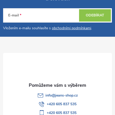
Z
á
E-mail
ODEBÍRAT
p
Vložením e-mailu souhlasíte s
obchodními podmínkami
.
a
t
í
info
@
jeans-shop.cz
+420 605 837 535
+420 605 837 535