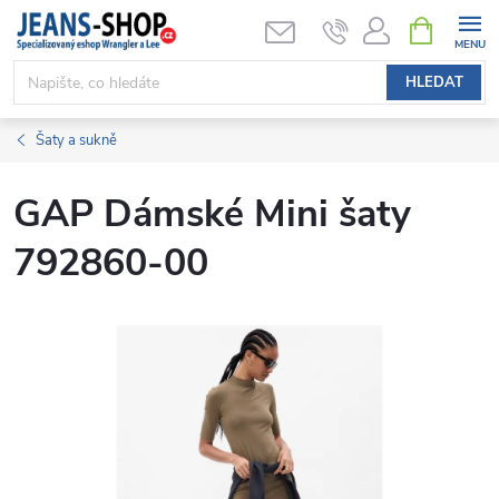
Přejít
NÁKUPNÍ
KOŠÍK
na
obsah
HLEDAT
Šaty a sukně
GAP Dámské Mini šaty
792860-00