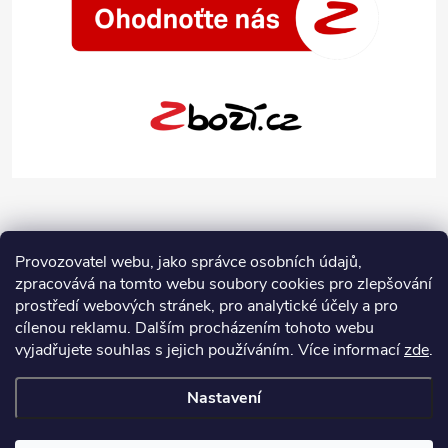
Provozovatel webu, jako správce osobních údajů,
zpracovává na tomto webu soubory cookies pro zlepšování
prostředí webových stránek, pro analytické účely a pro
cílenou reklamu. Dalším procházením tohoto webu
vyjadřujete souhlas s jejich používáním.
Více informací
zde
.
Nastavení
Copyright 2026
Jeans-Shop.cz
. Všechna práva vyhrazena.
Upravit
nastavení cookies