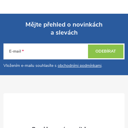
Mějte přehled o novinkách
a slevách
Z
á
E-mail
ODEBÍRAT
p
Vložením e-mailu souhlasíte s
obchodními podmínkami
.
a
t
í