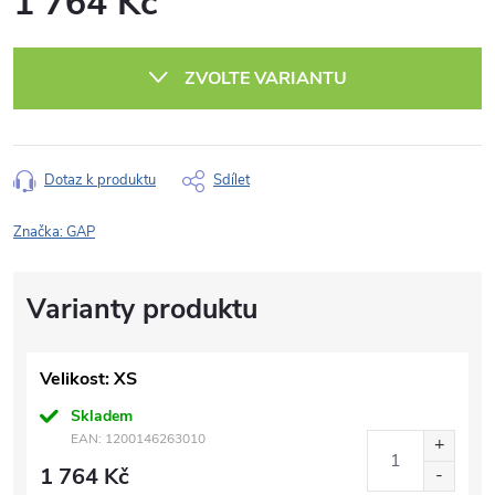
1 764 Kč
Měrná
cena:
ZVOLTE VARIANTU
Dotaz k produktu
Sdílet
Značka:
GAP
Velikost: XS
Skladem
EAN:
1200146263010
1 764 Kč