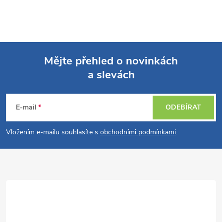
Mějte přehled o novinkách
a slevách
Z
á
E-mail
ODEBÍRAT
p
Vložením e-mailu souhlasíte s
obchodními podmínkami
.
a
t
í