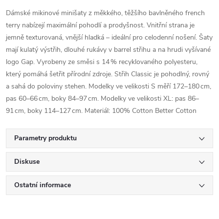
Dámské mikinové minišaty z měkkého, těžšího bavlněného french
terry nabízejí maximální pohodlí a prodyšnost. Vnitřní strana je
jemně texturovaná, vnější hladká – ideální pro celodenní nošení. Šaty
mají kulatý výstřih, dlouhé rukávy v barrel střihu a na hrudi vyšívané
logo Gap. Vyrobeny ze směsi s 14 % recyklovaného polyesteru,
který pomáhá šetřit přírodní zdroje. Střih Classic je pohodlný, rovný
a sahá do poloviny stehen. Modelky ve velikosti S měří 172–180 cm,
pas 60–66 cm, boky 84–97 cm. Modelky ve velikosti XL: pas 86–
91 cm, boky 114–127 cm. Materiál: 100% Cotton Better Cotton
Parametry produktu
Diskuse
Ostatní informace