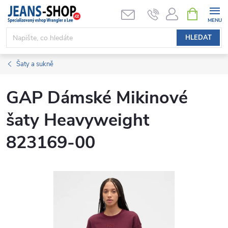
Přejít
NÁKUPNÍ
KOŠÍK
na
obsah
HLEDAT
Šaty a sukně
GAP Dámské Mikinové
šaty Heavyweight
823169-00