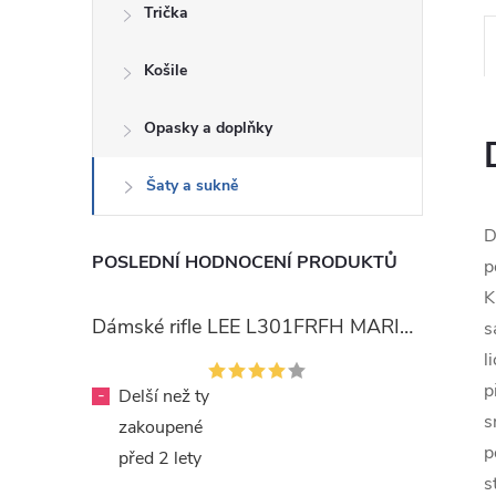
Trička
Košile
Opasky a doplňky
Šaty a sukně
D
POSLEDNÍ HODNOCENÍ PRODUKTŮ
p
K
Dámské rifle LEE L301FRFH MARION STRAIGHT RINSE
s
l
p
-
Delší než ty
s
zakoupené
p
před 2 lety
s