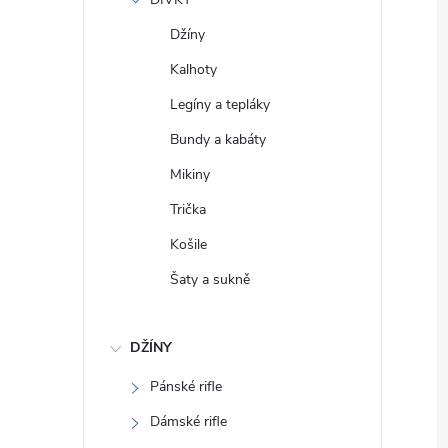
e
Džíny
l
Kalhoty
Legíny a tepláky
Bundy a kabáty
Mikiny
Trička
Košile
Šaty a sukně
DŽÍNY
Pánské rifle
Dámské rifle