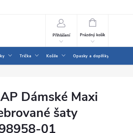
Vrácení a výměna zboží
Reklamace
Jak vybrat džíny Wrangler a
NÁKUPNÍ
KOŠÍK
Prázdný košík
Přihlášení
tky
Trička
Košile
Opasky a doplňky
Šaty
AP Dámské Maxi
ebrované šaty
98958-01