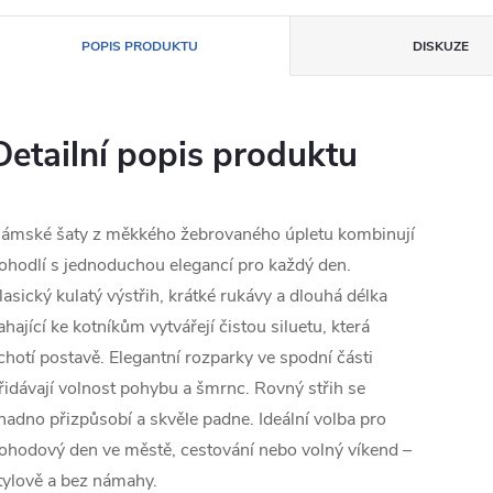
POPIS PRODUKTU
DISKUZE
Detailní popis produktu
ámské šaty z měkkého žebrovaného úpletu kombinují
ohodlí s jednoduchou elegancí pro každý den.
lasický kulatý výstřih, krátké rukávy a dlouhá délka
ahající ke kotníkům vytvářejí čistou siluetu, která
ichotí postavě. Elegantní rozparky ve spodní části
řidávají volnost pohybu a šmrnc. Rovný střih se
nadno přizpůsobí a skvěle padne. Ideální volba pro
ohodový den ve městě, cestování nebo volný víkend –
tylově a bez námahy.