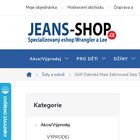
Přejít
Moje objednávka
Hodnocení obchodu
Doprava a pla
na
obsah
Akce/Výprodej
PRO DĚTI
DŽÍNY
Šaty a sukně
GAP Dámské Maxi žebrované šaty
Domů
P
Přeskočit
Kategorie
kategorie
o
Akce/Výprodej
s
VÝPRODEJ