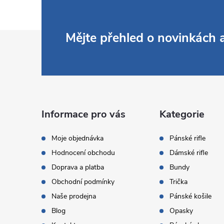
Z
Mějte přehled o novinkách
á
p
a
Informace pro vás
Kategorie
t
Moje objednávka
Pánské rifle
Hodnocení obchodu
Dámské rifle
í
Doprava a platba
Bundy
Obchodní podmínky
Trička
Naše prodejna
Pánské košile
Blog
Opasky