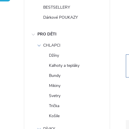
t
BESTSELLERY
r
Dárkové POUKAZY
a
PRO DĚTI
n
CHLAPCI
Džíny
n
Kalhoty a tepláky
í
Bundy
Mikiny
p
Svetry
a
Trička
Košile
n
DÍVKY