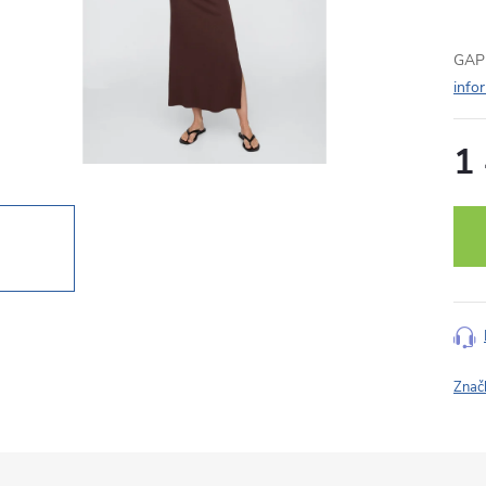
GAP 
info
1
Měr
cena
Znač