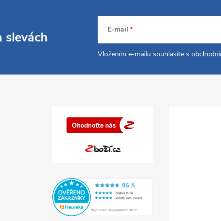
E-mail
a slevách
Vložením e-mailu souhlasíte s
obchodní