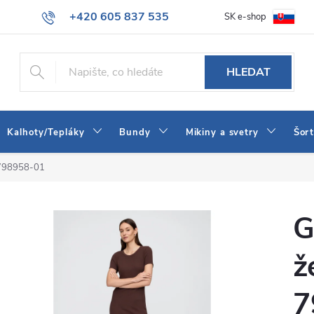
+420 605 837 535
SK e-shop
tba
Obchodní podmínky
Naše prodejna
Blog
Kontakt
info@jeans-shop.cz
HLEDAT
Kalhoty/Tepláky
Bundy
Mikiny a svetry
Šor
 798958-01
G
ž
7