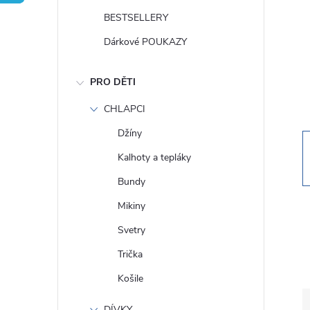
t
BESTSELLERY
r
Dárkové POUKAZY
a
PRO DĚTI
n
CHLAPCI
Džíny
n
Kalhoty a tepláky
í
Bundy
Mikiny
p
Svetry
a
Trička
Košile
n
DÍVKY