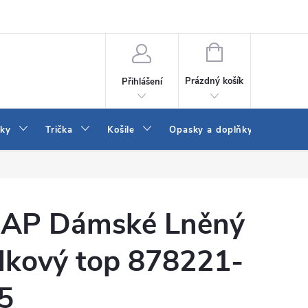
Vrácení a výměna zboží
Reklamace
Jak vybrat džíny Wrangler a
NÁKUPNÍ
KOŠÍK
Prázdný košík
Přihlášení
tky
Trička
Košile
Opasky a doplňky
Šaty
AP Dámské Lněný
ílkový top 878221-
5