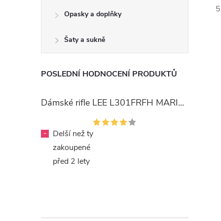
5
Opasky a doplňky
Šaty a sukně
POSLEDNÍ HODNOCENÍ PRODUKTŮ
Dámské rifle LEE L301FRFH MARION STRAIGHT RINSE
-
Delší než ty
zakoupené
před 2 lety