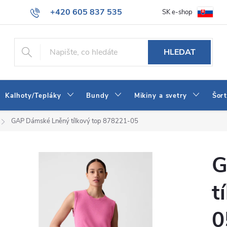
+420 605 837 535
SK e-shop
tba
Obchodní podmínky
Naše prodejna
Blog
Kontakt
info@jeans-shop.cz
HLEDAT
Kalhoty/Tepláky
Bundy
Mikiny a svetry
Šor
GAP Dámské Lněný tílkový top 878221-05
G
t
0