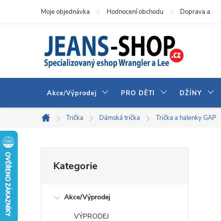
Přejít
Moje objednávka
Hodnocení obchodu
Doprava a pla
na
obsah
Akce/Výprodej
PRO DĚTI
DŽÍNY
Trička
Dámská trička
Trička a halenky GAP
Domů
P
Přeskočit
Kategorie
kategorie
o
Akce/Výprodej
s
VÝPRODEJ