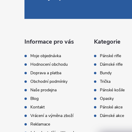
á
p
a
Informace pro vás
Kategorie
t
Moje objednávka
Pánské rifle
Hodnocení obchodu
Dámské rifle
í
Doprava a platba
Bundy
Obchodní podmínky
Trička
Naše prodejna
Pánské košile
Blog
Opasky
Kontakt
Pánské akce
Vrácení a výměna zboží
Dámské akce
Reklamace