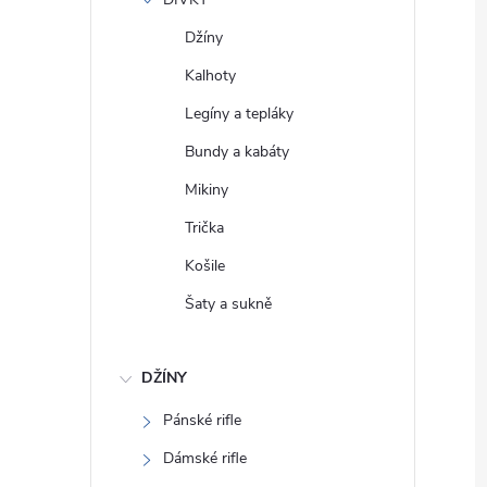
e
Džíny
l
Kalhoty
Legíny a tepláky
Bundy a kabáty
Mikiny
Trička
Košile
Šaty a sukně
DŽÍNY
Pánské rifle
Dámské rifle