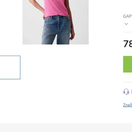
GAP 
7
Měr
cena
Znač