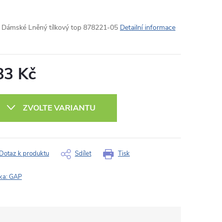
Dámské Lněný tílkový top 878221-05
Detailní informace
83 Kč
ná
:
ZVOLTE VARIANTU
Dotaz k produktu
Sdílet
Tisk
ka:
GAP