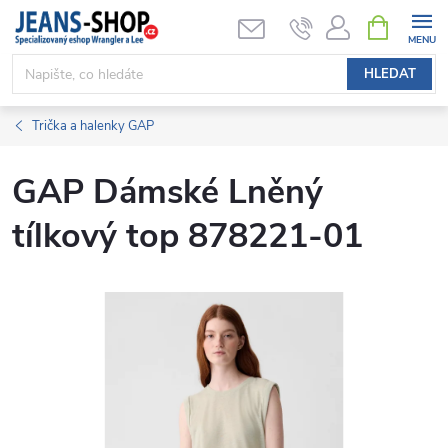
Přejít
NÁKUPNÍ
KOŠÍK
na
obsah
HLEDAT
Trička a halenky GAP
GAP Dámské Lněný
tílkový top 878221-01