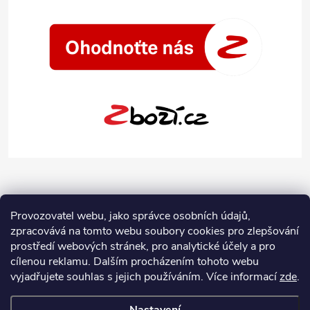
Provozovatel webu, jako správce osobních údajů,
zpracovává na tomto webu soubory cookies pro zlepšování
prostředí webových stránek, pro analytické účely a pro
cílenou reklamu. Dalším procházením tohoto webu
vyjadřujete souhlas s jejich používáním.
Více informací
zde
.