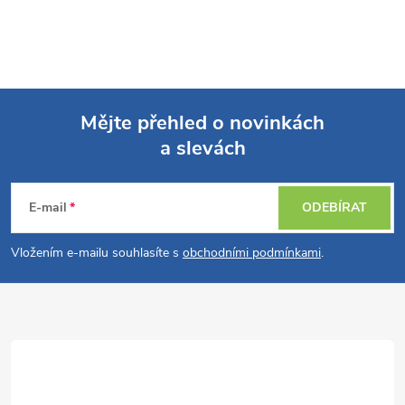
Mějte přehled o novinkách
a slevách
Z
á
E-mail
ODEBÍRAT
p
Vložením e-mailu souhlasíte s
obchodními podmínkami
.
a
t
í