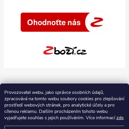
Provozovatel webu, jako správce osobních údajů,
zpracovává na tomto webu soubory cookies pro zlepšování
prostředí webových stránek, pro analytické účely a pro
cílenou reklamu. Dalším procházením tohoto webu
vyjadřujete souhlas s jejich používáním.
Více informací
zde
.