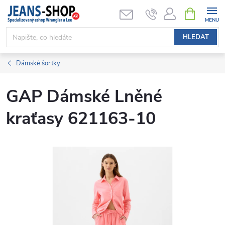
Přejít
NÁKUPNÍ
KOŠÍK
na
obsah
HLEDAT
Dámské šortky
GAP Dámské Lněné
kraťasy 621163-10