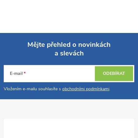
Mějte přehled o novinkách
a slevách
Z
á
E-mail
ODEBÍRAT
p
Vložením e-mailu souhlasíte s
obchodními podmínkami
.
a
t
í