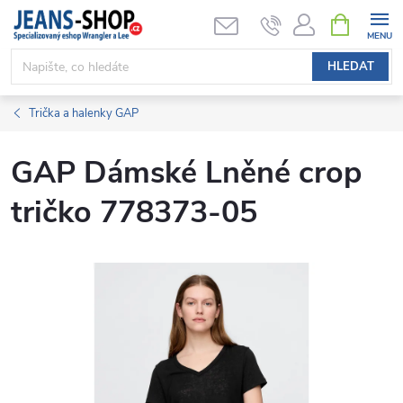
Přejít
NÁKUPNÍ
KOŠÍK
na
obsah
HLEDAT
Trička a halenky GAP
GAP Dámské Lněné crop
tričko 778373-05