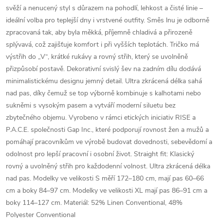
svěží a nenucený styl s důrazem na pohodlí, lehkost a čisté linie –
ideální volba pro teplejší dny i vrstvené outfity. Směs lnu je odborně
zpracovaná tak, aby byla měkká, příjemně chladivá a přirozeně
splývavá, což zajišťuje komfort i při vyšších teplotách. Tričko má
výstřih do „V“, krátké rukávy a rovný střih, který se uvolněně
přizpůsobí postavě. Dekorativní svislý šev na zadním dílu dodává
minimalistickému designu jemný detail. Ultra zkrácená délka sahá
nad pas, díky čemuž se top výborně kombinuje s kalhotami nebo
sukněmi s vysokým pasem a vytváří moderní siluetu bez
zbytečného objemu. Vyrobeno v rámci etických iniciativ RISE a
P.A.C.E. společnosti Gap Inc., které podporují rovnost žen a mužů a
pomáhají pracovníkům ve výrobě budovat dovednosti, sebevědomí a
odolnost pro lepší pracovní i osobní život. Straight fit: Klasický
rovný a uvolněný střih pro každodenní volnost. Ultra zkrácená délka
nad pas. Modelky ve velikosti S měří 172–180 cm, mají pas 60–66
cm a boky 84–97 cm. Modelky ve velikosti XL mají pas 86–91 cm a
boky 114–127 cm. Materiál: 52% Linen Conventional, 48%
Polyester Conventional