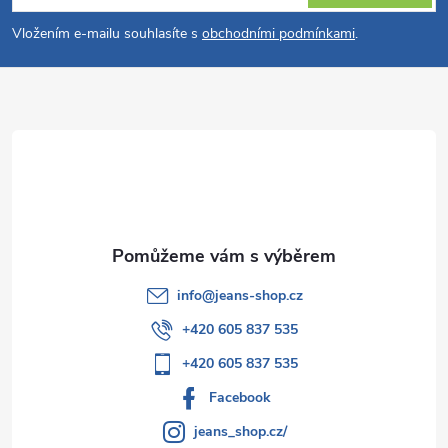
p
Vložením e-mailu souhlasíte s
obchodními podmínkami
.
a
t
í
info
@
jeans-shop.cz
+420 605 837 535
+420 605 837 535
Facebook
jeans_shop.cz/