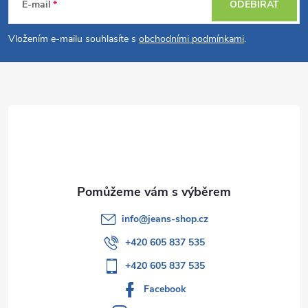
á
E-mail
ODEBÍRAT
p
Vložením e-mailu souhlasíte s
obchodními podmínkami
.
a
t
í
info
@
jeans-shop.cz
+420 605 837 535
+420 605 837 535
Facebook