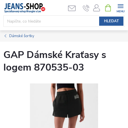
Přejít
NÁKUPNÍ
KOŠÍK
na
obsah
HLEDAT
Dámské šortky
GAP Dámské Kraťasy s
logem 870535-03