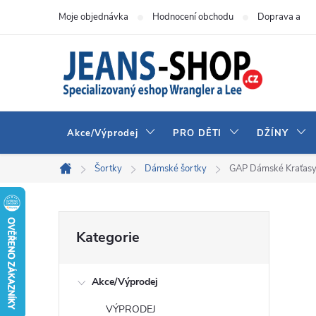
Přejít
Moje objednávka
Hodnocení obchodu
Doprava a pla
na
obsah
Akce/Výprodej
PRO DĚTI
DŽÍNY
Šortky
Dámské šortky
GAP Dámské Kraťasy
Domů
P
Přeskočit
Kategorie
kategorie
o
Akce/Výprodej
s
VÝPRODEJ