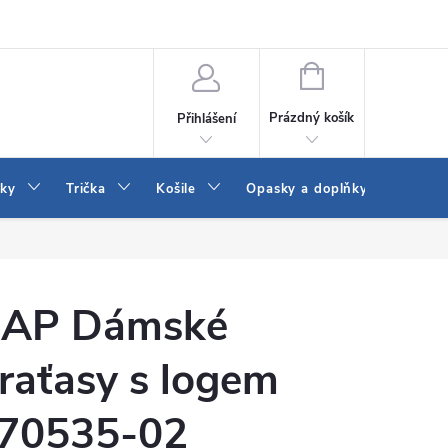
Vrácení a výměna zboží
Reklamace
Jak vybrat džíny Wrangler a
NÁKUPNÍ
KOŠÍK
Prázdný košík
Přihlášení
tky
Trička
Košile
Opasky a doplňky
Šaty
AP Dámské
raťasy s logem
70535-02