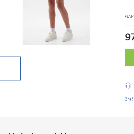
GAP 
9
Měr
cena
Znač