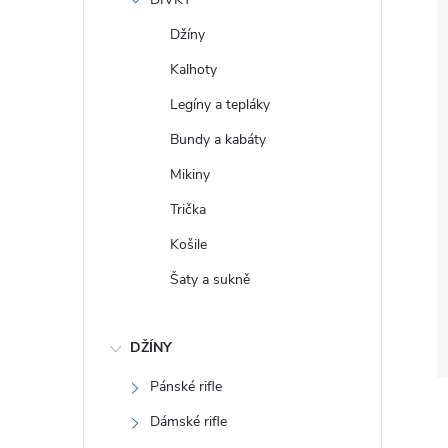
e
Džíny
l
Kalhoty
Legíny a tepláky
Bundy a kabáty
Mikiny
Trička
Košile
Šaty a sukně
DŽÍNY
Pánské rifle
Dámské rifle