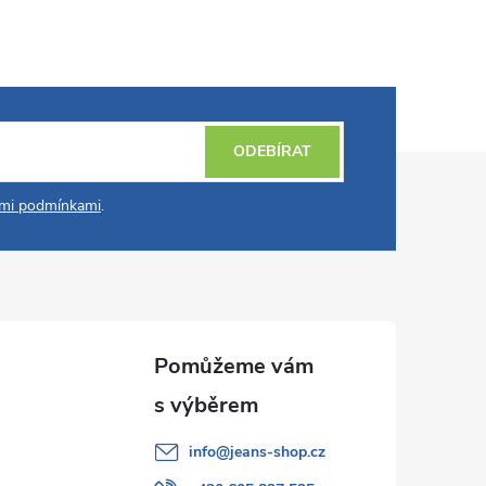
ODEBÍRAT
mi podmínkami
.
info
@
jeans-shop.cz