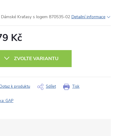
Dámské Kraťasy s logem 870535-02
Detailní informace
79 Kč
ná
:
ZVOLTE VARIANTU
Dotaz k produktu
Sdílet
Tisk
ka:
GAP