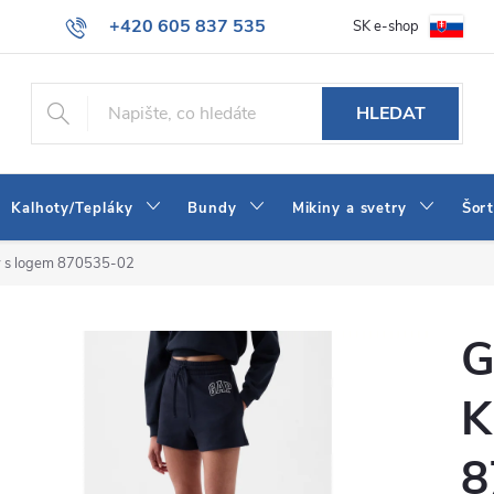
+420 605 837 535
SK e-shop
tba
Obchodní podmínky
Naše prodejna
Blog
Kontakt
info@jeans-shop.cz
HLEDAT
Kalhoty/Tepláky
Bundy
Mikiny a svetry
Šor
 s logem 870535-02
G
K
8