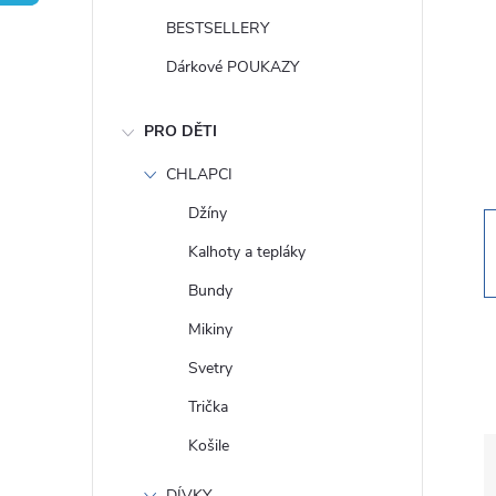
t
BESTSELLERY
r
Dárkové POUKAZY
a
PRO DĚTI
n
CHLAPCI
Džíny
n
Kalhoty a tepláky
í
Bundy
Mikiny
p
Svetry
a
Trička
Košile
n
DÍVKY