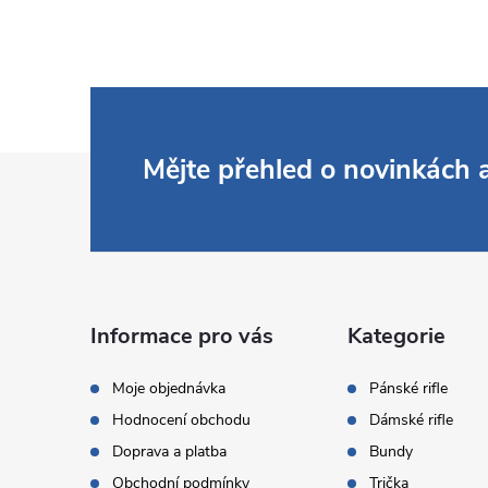
Z
Mějte přehled o novinkách
á
p
a
Informace pro vás
Kategorie
t
Moje objednávka
Pánské rifle
Hodnocení obchodu
Dámské rifle
í
Doprava a platba
Bundy
Obchodní podmínky
Trička