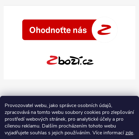
Provozovatel webu, jako správce osobních údajů,
zpracovává na tomto webu soubory cookies pro zlepšování
prostředí webových stránek, pro analytické účely a pro
cílenou reklamu. Dalším procházením tohoto webu
vyjadřujete souhlas s jejich používáním.
Více informací
zde
.