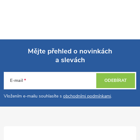
Mějte přehled o novinkách
a slevách
Z
á
E-mail
ODEBÍRAT
p
Vložením e-mailu souhlasíte s
obchodními podmínkami
.
a
t