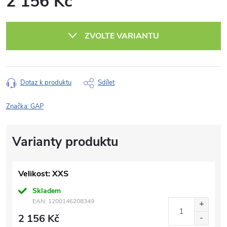
2 156 Kč
Měrná
cena:
ZVOLTE VARIANTU
Dotaz k produktu
Sdílet
Značka:
GAP
Velikost: XXS
Skladem
EAN:
1200146208349
2 156 Kč