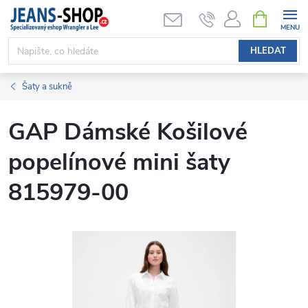
Přejít
NÁKUPNÍ
KOŠÍK
na
obsah
HLEDAT
Šaty a sukně
GAP Dámské Košilové
popelínové mini šaty
815979-00