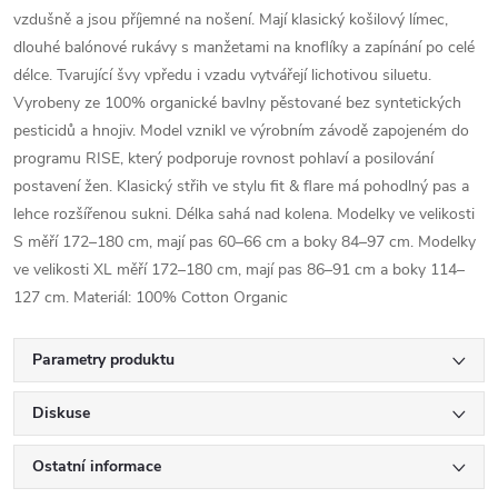
vzdušně a jsou příjemné na nošení. Mají klasický košilový límec,
dlouhé balónové rukávy s manžetami na knoflíky a zapínání po celé
délce. Tvarující švy vpředu i vzadu vytvářejí lichotivou siluetu.
Vyrobeny ze 100% organické bavlny pěstované bez syntetických
pesticidů a hnojiv. Model vznikl ve výrobním závodě zapojeném do
programu RISE, který podporuje rovnost pohlaví a posilování
postavení žen. Klasický střih ve stylu fit & flare má pohodlný pas a
lehce rozšířenou sukni. Délka sahá nad kolena. Modelky ve velikosti
S měří 172–180 cm, mají pas 60–66 cm a boky 84–97 cm. Modelky
ve velikosti XL měří 172–180 cm, mají pas 86–91 cm a boky 114–
127 cm. Materiál: 100% Cotton Organic
Parametry produktu
Diskuse
Ostatní informace