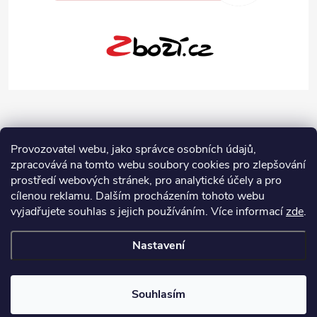
Provozovatel webu, jako správce osobních údajů,
zpracovává na tomto webu soubory cookies pro zlepšování
prostředí webových stránek, pro analytické účely a pro
cílenou reklamu. Dalším procházením tohoto webu
vyjadřujete souhlas s jejich používáním.
Více informací
zde
.
Nastavení
Copyright 2026
Jeans-Shop.cz
. Všechna práva vyhrazena.
Upravit
nastavení cookies
Souhlasím
Vytvořil Shoptet