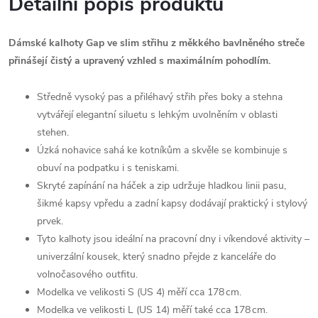
Detailní popis produktu
Dámské kalhoty Gap ve slim střihu z měkkého bavlněného streče
přinášejí čistý a upravený vzhled s maximálním pohodlím.
Středně vysoký pas a přiléhavý střih přes boky a stehna
vytvářejí elegantní siluetu s lehkým uvolněním v oblasti
stehen.
Úzká nohavice sahá ke kotníkům a skvěle se kombinuje s
obuví na podpatku i s teniskami.
Skryté zapínání na háček a zip udržuje hladkou linii pasu,
šikmé kapsy vpředu a zadní kapsy dodávají praktický i stylový
prvek.
Tyto kalhoty jsou ideální na pracovní dny i víkendové aktivity –
univerzální kousek, který snadno přejde z kanceláře do
volnočasového outfitu.
Modelka ve velikosti S (US 4) měří cca 178 cm.
Modelka ve velikosti L (US 14) měří také cca 178 cm.