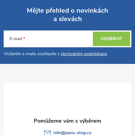
Mějte přehled o novinkách
a slevách
Z
á
E-mail
ODEBÍRAT
p
Vložením e-mailu souhlasíte s
obchodními podmínkami
.
a
t
í
info
@
jeans-shop.cz