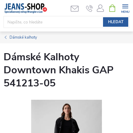
Přejít
NÁKUPNÍ
KOŠÍK
na
obsah
HLEDAT
Dámské kalhoty
Dámské Kalhoty
Downtown Khakis GAP
541213-05