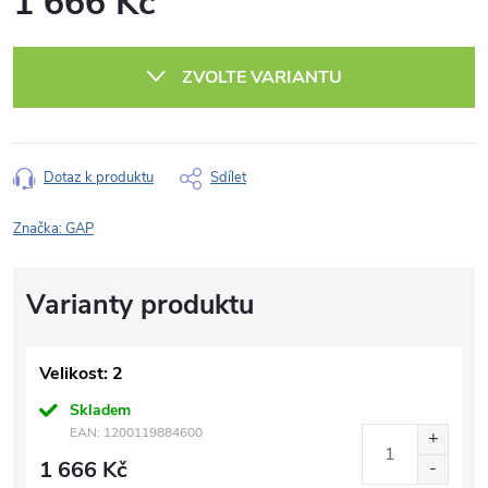
1 666 Kč
Měrná
cena:
ZVOLTE VARIANTU
Dotaz k produktu
Sdílet
Značka:
GAP
Velikost: 2
Skladem
EAN:
1200119884600
1 666 Kč