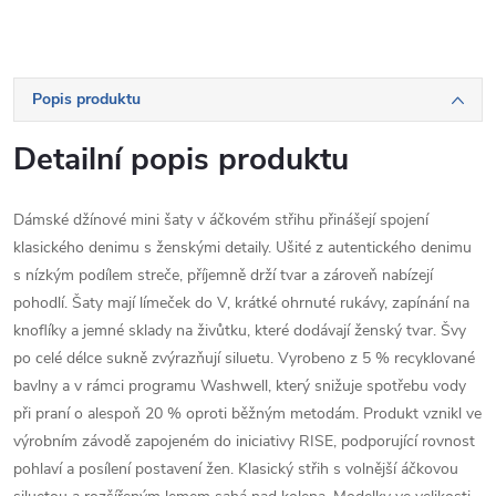
Popis produktu
Detailní popis produktu
Dámské džínové mini šaty v áčkovém střihu přinášejí spojení
klasického denimu s ženskými detaily. Ušité z autentického denimu
s nízkým podílem streče, příjemně drží tvar a zároveň nabízejí
pohodlí. Šaty mají límeček do V, krátké ohrnuté rukávy, zapínání na
knoflíky a jemné sklady na živůtku, které dodávají ženský tvar. Švy
po celé délce sukně zvýrazňují siluetu. Vyrobeno z 5 % recyklované
bavlny a v rámci programu Washwell, který snižuje spotřebu vody
při praní o alespoň 20 % oproti běžným metodám. Produkt vznikl ve
výrobním závodě zapojeném do iniciativy RISE, podporující rovnost
pohlaví a posílení postavení žen. Klasický střih s volnější áčkovou