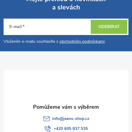
a slevách
Z
á
E-mail
ODEBÍRAT
p
Vložením e-mailu souhlasíte s
obchodními podmínkami
.
a
t
í
info
@
jeans-shop.cz
+420 605 837 535