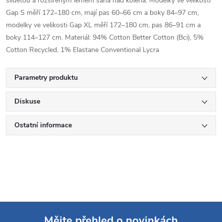
siluetou a rozšířeným lemem sahá nad kolena. Modelky ve velikosti
Gap S měří 172–180 cm, mají pas 60–66 cm a boky 84–97 cm,
modelky ve velikosti Gap XL měří 172–180 cm, pas 86–91 cm a
boky 114–127 cm. Materiál: 94% Cotton Better Cotton (Bci), 5%
Cotton Recycled, 1% Elastane Conventional Lycra
Parametry produktu
Diskuse
Ostatní informace
Mějte přehled o novinkách