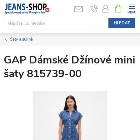
Přejít
NÁKUPNÍ
KOŠÍK
na
obsah
HLEDAT
Šaty a sukně
GAP Dámské Džínové mini
šaty 815739-00