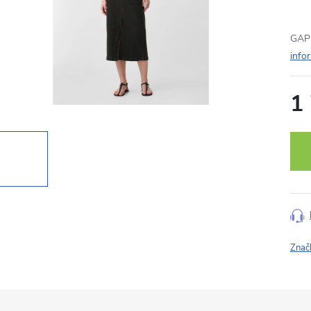
GAP 
info
1
Měr
cena
Znač