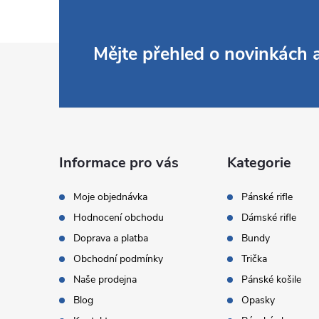
Z
Mějte přehled o novinkách
á
p
a
Informace pro vás
Kategorie
t
Moje objednávka
Pánské rifle
Hodnocení obchodu
Dámské rifle
í
Doprava a platba
Bundy
Obchodní podmínky
Trička
Naše prodejna
Pánské košile
Blog
Opasky