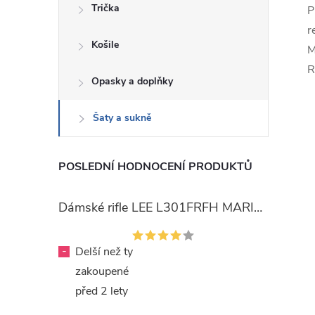
Trička
P
r
Košile
M
R
Opasky a doplňky
Šaty a sukně
POSLEDNÍ HODNOCENÍ PRODUKTŮ
Dámské rifle LEE L301FRFH MARION STRAIGHT RINSE
-
Delší než ty
zakoupené
před 2 lety