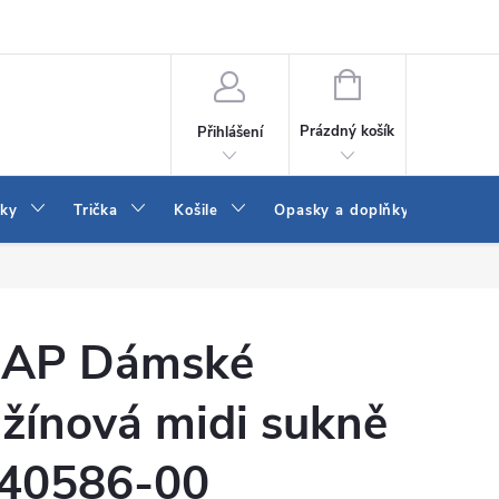
Vrácení a výměna zboží
Reklamace
Jak vybrat džíny Wrangler a
NÁKUPNÍ
KOŠÍK
Prázdný košík
Přihlášení
tky
Trička
Košile
Opasky a doplňky
Šaty
AP Dámské
žínová midi sukně
40586-00