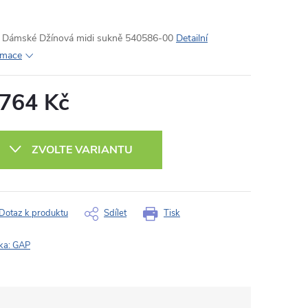
Dámské Džínová midi sukně 540586-00
Detailní
rmace
 764 Kč
ná
:
ZVOLTE VARIANTU
Dotaz k produktu
Sdílet
Tisk
ka:
GAP