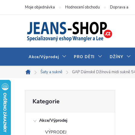
Přejít
Moje objednávka
Hodnocení obchodu
Doprava a pla
na
obsah
Akce/Výprodej
PRO DĚTI
DŽÍNY
Šaty a sukně
GAP Dámské Džínová midi sukně 
Domů
P
Přeskočit
Kategorie
kategorie
o
Akce/Výprodej
s
VÝPRODEJ