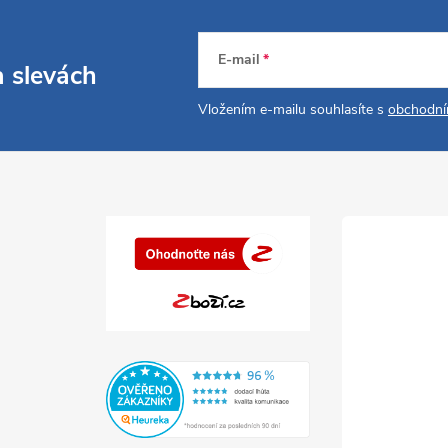
E-mail
a slevách
Vložením e-mailu souhlasíte s
obchodní