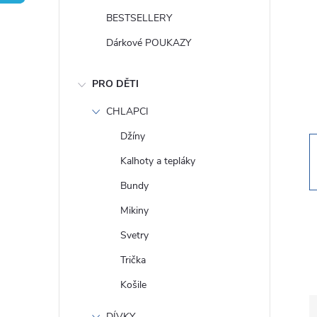
t
BESTSELLERY
r
Dárkové POUKAZY
a
PRO DĚTI
n
CHLAPCI
Džíny
n
Kalhoty a tepláky
í
Bundy
Mikiny
p
Svetry
a
Trička
Košile
n
DÍVKY