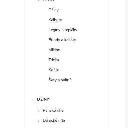
e
Džíny
l
Kalhoty
Legíny a tepláky
Bundy a kabáty
Mikiny
Trička
Košile
Šaty a sukně
DŽÍNY
Pánské rifle
Dámské rifle