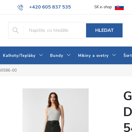
+420 605 837 535
SK e-shop
tba
Obchodní podmínky
Naše prodejna
Blog
Kontakt
info@jeans-shop.cz
HLEDAT
Kalhoty/Tepláky
Bundy
Mikiny a svetry
Šor
540586-00
G
D
5