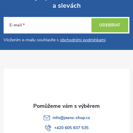
a slevách
Z
á
E-mail
ODEBÍRAT
p
Vložením e-mailu souhlasíte s
obchodními podmínkami
.
a
t
í
info
@
jeans-shop.cz
+420 605 837 535