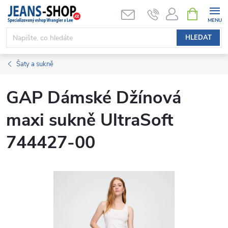
Přejít
NÁKUPNÍ
KOŠÍK
na
obsah
HLEDAT
Šaty a sukně
GAP Dámské Džínová
maxi sukně UltraSoft
744427-00