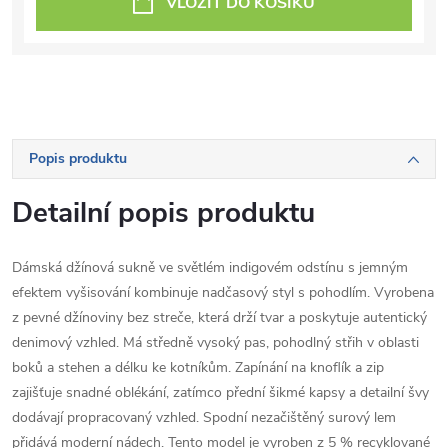
VLOŽIT DO KOŠÍKU
Popis produktu
Detailní popis produktu
Dámská džínová sukně ve světlém indigovém odstínu s jemným
efektem vyšisování kombinuje nadčasový styl s pohodlím. Vyrobena
z pevné džínoviny bez streče, která drží tvar a poskytuje autentický
denimový vzhled. Má středně vysoký pas, pohodlný střih v oblasti
boků a stehen a délku ke kotníkům. Zapínání na knoflík a zip
zajišťuje snadné oblékání, zatímco přední šikmé kapsy a detailní švy
dodávají propracovaný vzhled. Spodní nezačištěný surový lem
přidává moderní nádech. Tento model je vyroben z 5 % recyklované