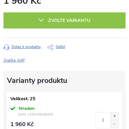
1 960 Kč
Měrná
cena:
ZVOLTE VARIANTU
Dotaz k produktu
Sdílet
Značka:
GAP
Velikost: 25
Skladem
EAN:
1200139166335
1 960 Kč