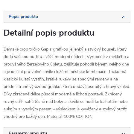
Popis produktu
Detailní popis produktu
Dámské crop tričko Gap s grafikou je lehký a stylový kousek, který
dodá vašemu outfitu svěží, moderní nádech. Vyrobené z měkkého a
prodyšného žerzejového úpletu, zajišťuje pohodlí během celého dne
a je ideální pro volné chvíle i ležérní městské kombinace. Tričko má
klasický kulatý výstřih, krátké rukávy se spadlými rameny a na
přední straně výraznou grafiku, která dodává osobitý a hravý vzhled.
Díky zkrácené délce působí moderně a lichotí postavě. Zkrácený
rovný střih sahá těsně nad boky a skvěle se hodí ke kalhotám nebo
sukním s vysokým pasem – výsledkem je vyvážený a stylový outfit
vhodný pro každý den. Materiál: 100% COTTON
Parametry produktu