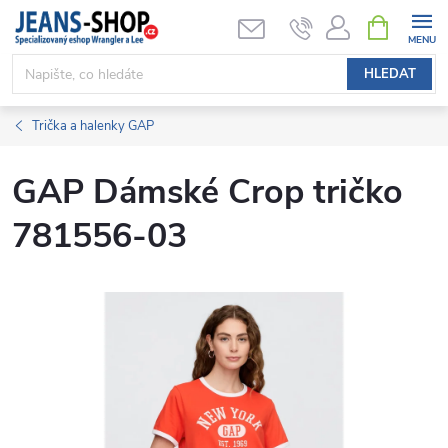
Přejít
NÁKUPNÍ
KOŠÍK
na
obsah
HLEDAT
Trička a halenky GAP
GAP Dámské Crop tričko
781556-03