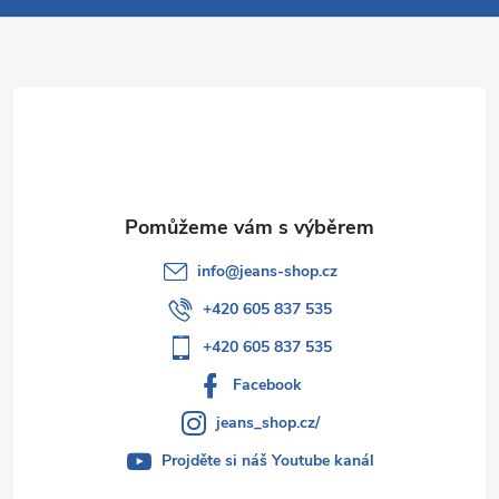
a
t
í
info
@
jeans-shop.cz
+420 605 837 535
+420 605 837 535
Facebook
jeans_shop.cz/
Projděte si náš Youtube kanál