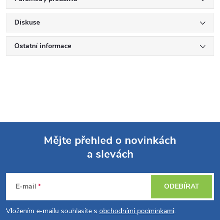
Diskuse
Ostatní informace
Mějte přehled o novinkách
a slevách
Z
á
E-mail
ODEBÍRAT
p
Vložením e-mailu souhlasíte s
obchodními podmínkami
.