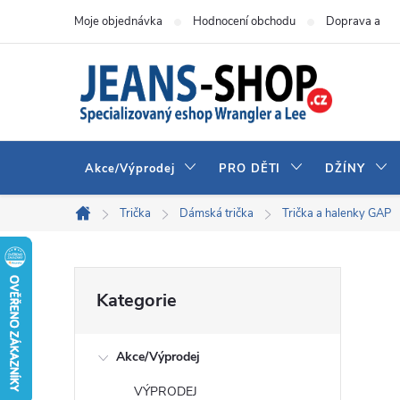
Přejít
Moje objednávka
Hodnocení obchodu
Doprava a pla
na
obsah
Akce/Výprodej
PRO DĚTI
DŽÍNY
Trička
Dámská trička
Trička a halenky GAP
Domů
P
Přeskočit
Kategorie
kategorie
o
Akce/Výprodej
s
VÝPRODEJ