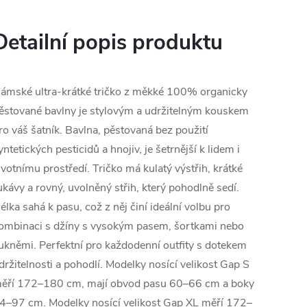
Detailní popis produktu
ámské ultra-krátké tričko z měkké 100% organicky
ěstované bavlny je stylovým a udržitelným kouskem
ro váš šatník. Bavlna, pěstovaná bez použití
yntetických pesticidů a hnojiv, je šetrnější k lidem i
ivotnímu prostředí. Tričko má kulatý výstřih, krátké
ukávy a rovný, uvolněný střih, který pohodlně sedí.
élka sahá k pasu, což z něj činí ideální volbu pro
ombinaci s džíny s vysokým pasem, šortkami nebo
ukněmi. Perfektní pro každodenní outfity s dotekem
držitelnosti a pohodlí. Modelky nosící velikost Gap S
ěří 172–180 cm, mají obvod pasu 60–66 cm a boky
4–97 cm. Modelky nosící velikost Gap XL měří 172–