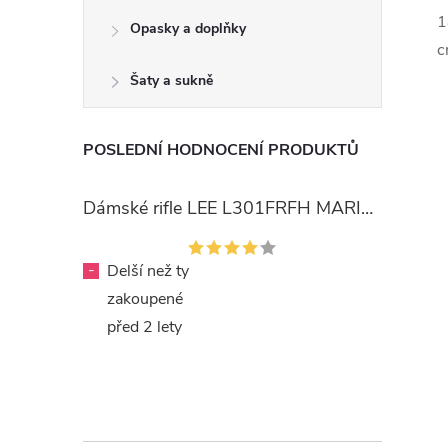
1
Opasky a doplňky
c
Šaty a sukně
POSLEDNÍ HODNOCENÍ PRODUKTŮ
Dámské rifle LEE L301FRFH MARION STRAIGHT RINSE
-
Delší než ty
zakoupené
před 2 lety