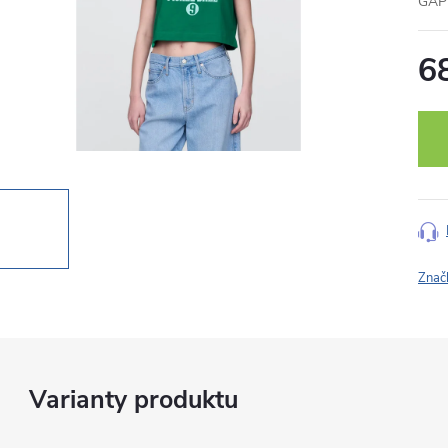
GAP 
6
Měr
cena
Znač