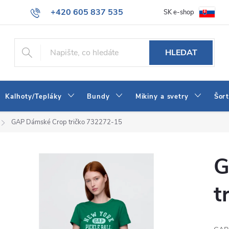
+420 605 837 535
SK e-shop
tba
Obchodní podmínky
Naše prodejna
Blog
Kontakt
info@jeans-shop.cz
HLEDAT
Kalhoty/Tepláky
Bundy
Mikiny a svetry
Šor
GAP Dámské Crop tričko 732272-15
G
t