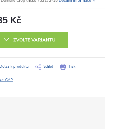
Dámské Crop tričko 732272-15
Detailní informace
85 Kč
ná
:
ZVOLTE VARIANTU
Dotaz k produktu
Sdílet
Tisk
ka:
GAP