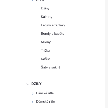
e
Džíny
l
Kalhoty
Legíny a tepláky
Bundy a kabáty
Mikiny
Trička
Košile
Šaty a sukně
DŽÍNY
Pánské rifle
Dámské rifle