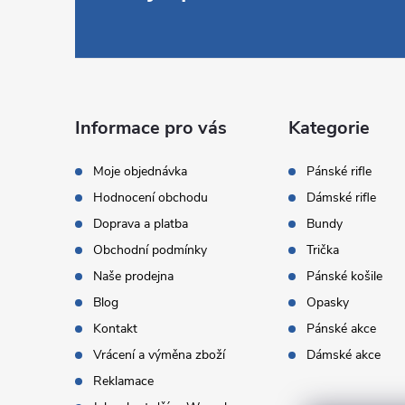
á
p
a
Informace pro vás
Kategorie
t
Moje objednávka
Pánské rifle
Hodnocení obchodu
Dámské rifle
í
Doprava a platba
Bundy
Obchodní podmínky
Trička
Naše prodejna
Pánské košile
Blog
Opasky
Kontakt
Pánské akce
Vrácení a výměna zboží
Dámské akce
Reklamace