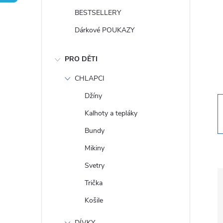
t
BESTSELLERY
r
Dárkové POUKAZY
a
PRO DĚTI
n
CHLAPCI
Džíny
n
Kalhoty a tepláky
í
Bundy
Mikiny
p
Svetry
a
Trička
Košile
n
DÍVKY