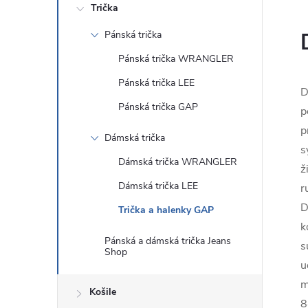
Trička
Pánská trička
Pánská trička WRANGLER
Pánská trička LEE
D
Pánská trička GAP
p
p
Dámská trička
s
Dámská trička WRANGLER
ž
Dámská trička LEE
r
D
Trička a halenky GAP
k
Pánská a dámská trička Jeans
s
Shop
u
m
Košile
8