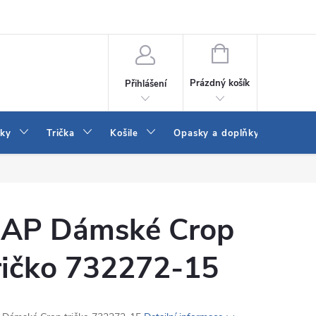
Vrácení a výměna zboží
Reklamace
Jak vybrat džíny Wrangler a
NÁKUPNÍ
KOŠÍK
Prázdný košík
Přihlášení
tky
Trička
Košile
Opasky a doplňky
Šaty
AP Dámské Crop
ričko 732272-15