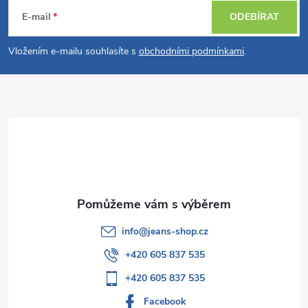
á
E-mail
ODEBÍRAT
p
Vložením e-mailu souhlasíte s
obchodními podmínkami
.
a
t
í
info
@
jeans-shop.cz
+420 605 837 535
+420 605 837 535
Facebook