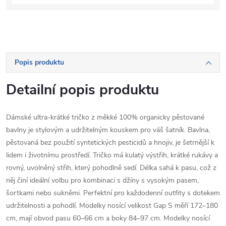
Popis produktu
Detailní popis produktu
Dámské ultra-krátké tričko z měkké 100% organicky pěstované
bavlny je stylovým a udržitelným kouskem pro váš šatník. Bavlna,
pěstovaná bez použití syntetických pesticidů a hnojiv, je šetrnější k
lidem i životnímu prostředí. Tričko má kulatý výstřih, krátké rukávy a
rovný, uvolněný střih, který pohodlně sedí. Délka sahá k pasu, což z
něj činí ideální volbu pro kombinaci s džíny s vysokým pasem,
šortkami nebo sukněmi. Perfektní pro každodenní outfity s dotekem
udržitelnosti a pohodlí. Modelky nosící velikost Gap S měří 172–180
cm, mají obvod pasu 60–66 cm a boky 84–97 cm. Modelky nosící