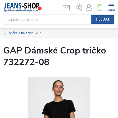
Přejít
NÁKUPNÍ
KOŠÍK
na
obsah
HLEDAT
Trička a halenky GAP
GAP Dámské Crop tričko
732272-08