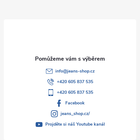
a
t
í
info
@
jeans-shop.cz
+420 605 837 535
+420 605 837 535
Facebook
jeans_shop.cz/
Projděte si náš Youtube kanál