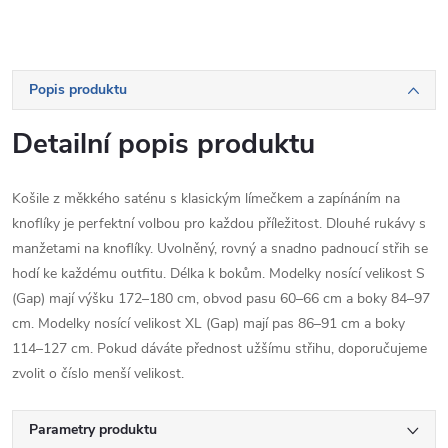
Popis produktu
Detailní popis produktu
Košile z měkkého saténu s klasickým límečkem a zapínáním na
knoflíky je perfektní volbou pro každou příležitost. Dlouhé rukávy s
manžetami na knoflíky. Uvolněný, rovný a snadno padnoucí střih se
hodí ke každému outfitu. Délka k bokům. Modelky nosící velikost S
(Gap) mají výšku 172–180 cm, obvod pasu 60–66 cm a boky 84–97
cm. Modelky nosící velikost XL (Gap) mají pas 86–91 cm a boky
114–127 cm. Pokud dáváte přednost užšímu střihu, doporučujeme
zvolit o číslo menší velikost.
Parametry produktu