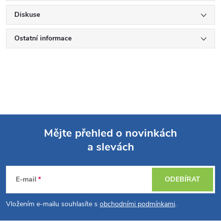
Diskuse
Ostatní informace
Mějte přehled o novinkách
a slevách
Z
á
E-mail
ODEBÍRAT
p
Vložením e-mailu souhlasíte s
obchodními podmínkami
.