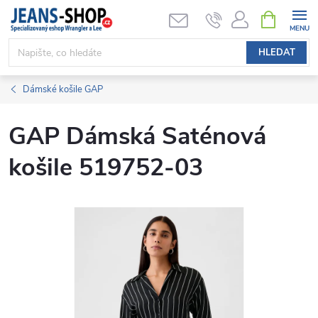
Přejít
NÁKUPNÍ
KOŠÍK
na
obsah
HLEDAT
Dámské košile GAP
GAP Dámská Saténová
košile 519752-03