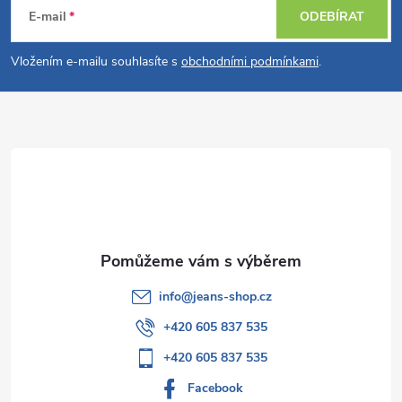
á
E-mail
ODEBÍRAT
p
Vložením e-mailu souhlasíte s
obchodními podmínkami
.
a
t
í
info
@
jeans-shop.cz
+420 605 837 535
+420 605 837 535
Facebook