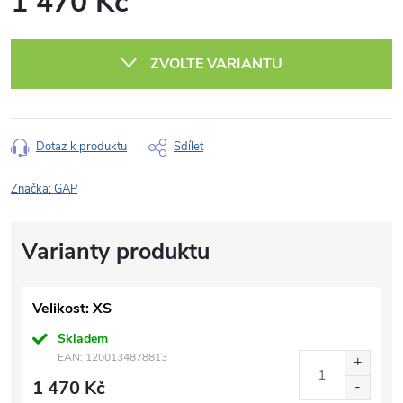
1 470 Kč
Měrná
cena:
ZVOLTE VARIANTU
Dotaz k produktu
Sdílet
Značka:
GAP
Velikost: XS
Skladem
EAN:
1200134878813
1 470 Kč