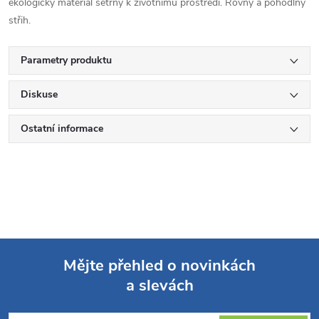
ekologický materiál šetrný k životnímu prostředí. Rovný a pohodlný
střih.
Parametry produktu
Diskuse
Ostatní informace
Mějte přehled o novinkách
a slevách
Z