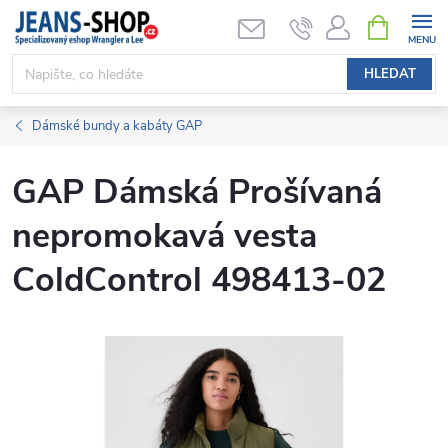
Přejít
NÁKUPNÍ
KOŠÍK
na
obsah
HLEDAT
Dámské bundy a kabáty GAP
GAP Dámská Prošívaná
nepromokavá vesta
ColdControl 498413-02