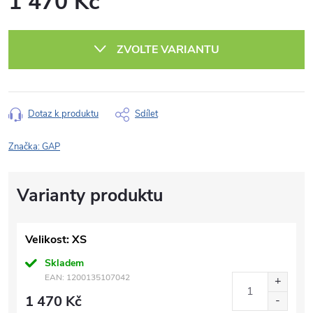
1 470 Kč
Měrná
cena:
ZVOLTE VARIANTU
Dotaz k produktu
Sdílet
Značka:
GAP
Velikost: XS
Skladem
EAN:
1200135107042
1 470 Kč