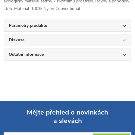
ekologický materiál šetrný k životnímu prostředí. Rovný a pohodlný
střih. Materiál: 100% Nylon Conventional
Parametry produktu
Diskuse
Ostatní informace
Mějte přehled o novinkách
a slevách
Z