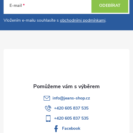
á
E-mail
ODEBÍRAT
p
Vložením e-mailu souhlasíte s
obchodními podmínkami
.
a
t
í
info
@
jeans-shop.cz
+420 605 837 535
+420 605 837 535
Facebook