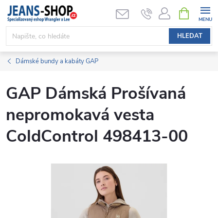
Přejít
NÁKUPNÍ
KOŠÍK
na
obsah
HLEDAT
Dámské bundy a kabáty GAP
GAP Dámská Prošívaná
nepromokavá vesta
ColdControl 498413-00