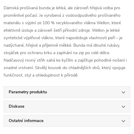
Dámská prošívaná bunda je lehká, ale zároveň hřejivá volba pro
proměnlivé počasí. Je vyrobená z vodoodpudivého prošívaného
materiálu s výplní ze 100 % recyklovaného vlákna Wellon, které
efektivně izoluje a zároveň šetří přírodní zdroje. Wellon je lehké
syntetické výplňové vlákno, které napodobuje vlastnosti peří – je
nadýchané, hřejivé a příjemně měkké. Bunda má dlouhé rukávy,
stojáček pro ochranu krku a zapínání na zip po celé délce.
Nadčasový rovný střih sahá ke kyčlím a zajišťuje pohodlné nošení i
snadné vrstvení. Skvělý kousek do chladnějších dnů, který spojuje
funkčnost, styl a ohleduplnost k přírodě.
Parametry produktu
Diskuse
Ostatní informace