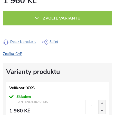
1 960 Kč
Měrná
cena:
ZVOLTE VARIANTU
Dotaz k produktu
Sdílet
Značka:
GAP
Velikost: XXS
Skladem
EAN:
1200140753135
1 960 Kč