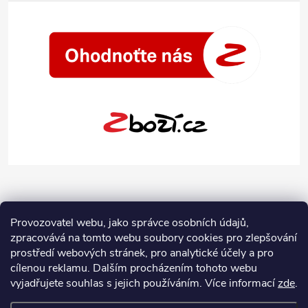
Provozovatel webu, jako správce osobních údajů,
zpracovává na tomto webu soubory cookies pro zlepšování
prostředí webových stránek, pro analytické účely a pro
cílenou reklamu. Dalším procházením tohoto webu
vyjadřujete souhlas s jejich používáním.
Více informací
zde
.