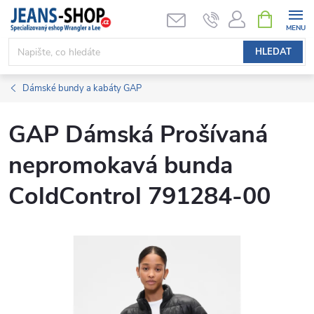
Přejít
NÁKUPNÍ
KOŠÍK
na
obsah
HLEDAT
Dámské bundy a kabáty GAP
GAP Dámská Prošívaná
nepromokavá bunda
ColdControl 791284-00