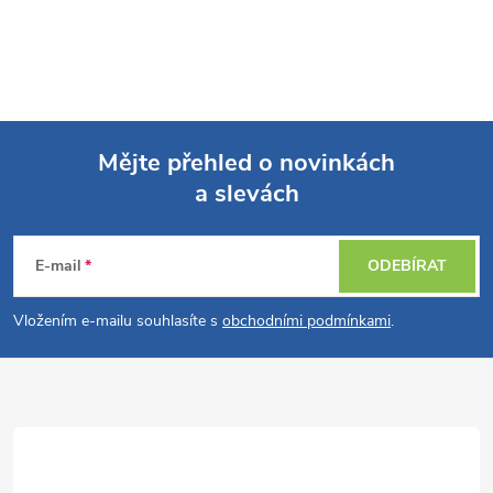
Mějte přehled o novinkách
a slevách
Z
á
E-mail
ODEBÍRAT
p
Vložením e-mailu souhlasíte s
obchodními podmínkami
.
a
t
í