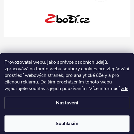
Provozovatel webu, jako správce osobních údajů,
zpracovává na tomto webu soubory cookies pro zlepšování
prostředí webových stránek, pro analytické účely a pro
cílenou reklamu. Dalším procházením tohoto webu
vyjadřujete souhlas s jejich používáním.
Více informací
zde
.
Nastavení
Copyright 2026
Jeans-Shop.cz
. Všechna práva vyhrazena.
Upravit
nastavení cookies
Souhlasím
Vytvořil Shoptet