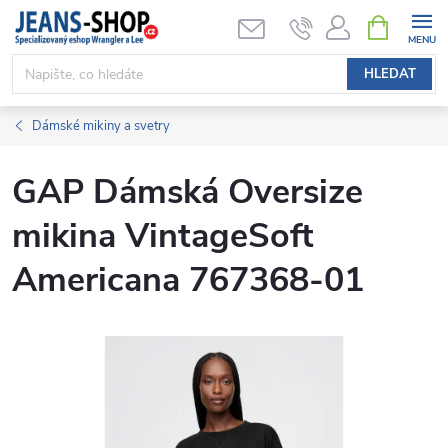
Přejít
NÁKUPNÍ
KOŠÍK
na
obsah
HLEDAT
Dámské mikiny a svetry
GAP Dámská Oversize
mikina VintageSoft
Americana 767368-01