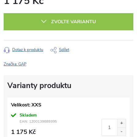
1 175 Kč
Měrná
cena:
ZVOLTE VARIANTU
Dotaz k produktu
Sdílet
Značka:
GAP
Velikost: XXS
Skladem
EAN:
1200139889395
1 175 Kč