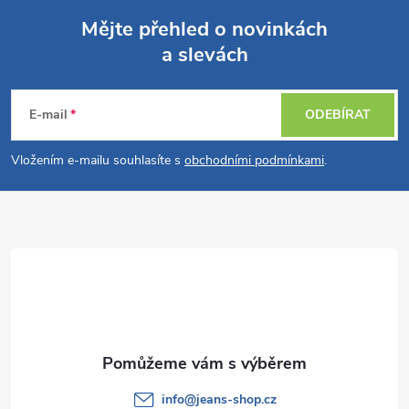
Mějte přehled o novinkách
a slevách
Z
á
E-mail
ODEBÍRAT
p
Vložením e-mailu souhlasíte s
obchodními podmínkami
.
a
t
í
info
@
jeans-shop.cz