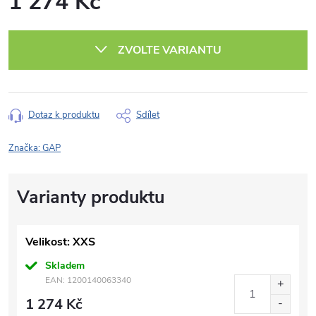
1 274 Kč
Měrná
cena:
ZVOLTE VARIANTU
Dotaz k produktu
Sdílet
Značka:
GAP
Velikost: XXS
Skladem
EAN:
1200140063340
1 274 Kč