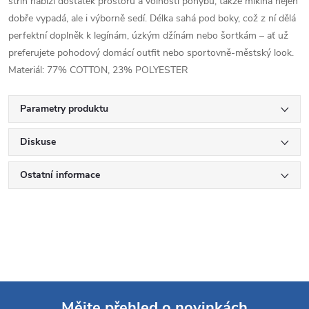
střih nabízí dostatek prostoru a volnosti pohybu, takže mikina nejen
dobře vypadá, ale i výborně sedí. Délka sahá pod boky, což z ní dělá
perfektní doplněk k legínám, úzkým džínám nebo šortkám – ať už
preferujete pohodový domácí outfit nebo sportovně-městský look.
Materiál: 77% COTTON, 23% POLYESTER
Parametry produktu
Diskuse
Ostatní informace
Mějte přehled o novinkách