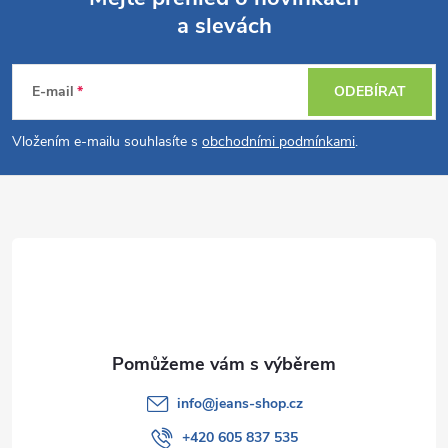
a slevách
Z
á
E-mail
ODEBÍRAT
p
Vložením e-mailu souhlasíte s
obchodními podmínkami
.
a
t
í
info
@
jeans-shop.cz
+420 605 837 535