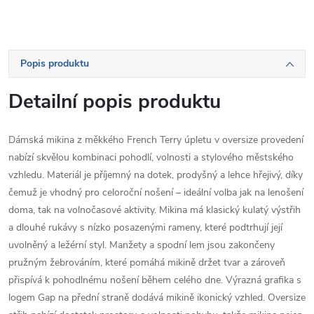
Popis produktu
Detailní popis produktu
Dámská mikina z měkkého French Terry úpletu v oversize provedení
nabízí skvělou kombinaci pohodlí, volnosti a stylového městského
vzhledu. Materiál je příjemný na dotek, prodyšný a lehce hřejivý, díky
čemuž je vhodný pro celoroční nošení – ideální volba jak na lenošení
doma, tak na volnočasové aktivity. Mikina má klasický kulatý výstřih
a dlouhé rukávy s nízko posazenými rameny, které podtrhují její
uvolněný a ležérní styl. Manžety a spodní lem jsou zakončeny
pružným žebrováním, které pomáhá mikině držet tvar a zároveň
přispívá k pohodlnému nošení během celého dne. Výrazná grafika s
logem Gap na přední straně dodává mikině ikonický vzhled. Oversize