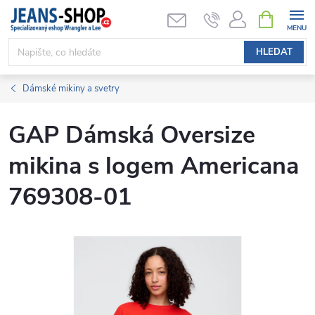
Přejít
NÁKUPNÍ
KOŠÍK
na
obsah
HLEDAT
Dámské mikiny a svetry
GAP Dámská Oversize
mikina s logem Americana
769308-01