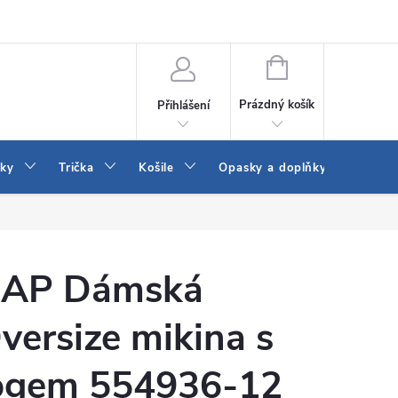
Vrácení a výměna zboží
Reklamace
Jak vybrat džíny Wrangler a
NÁKUPNÍ
KOŠÍK
Prázdný košík
Přihlášení
tky
Trička
Košile
Opasky a doplňky
Šaty
AP Dámská
versize mikina s
ogem 554936-12