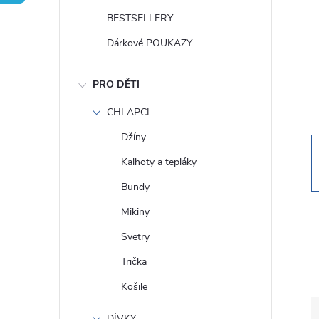
t
BESTSELLERY
r
Dárkové POUKAZY
a
PRO DĚTI
n
CHLAPCI
Džíny
n
Kalhoty a tepláky
í
Bundy
Mikiny
p
Svetry
a
Trička
Košile
n
DÍVKY