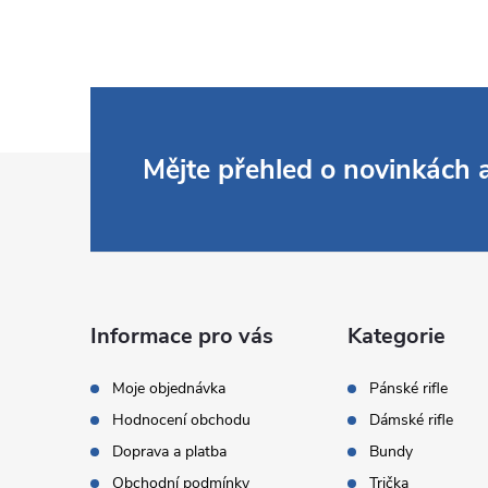
Z
Mějte přehled o novinkách
á
p
a
Informace pro vás
Kategorie
t
Moje objednávka
Pánské rifle
Hodnocení obchodu
Dámské rifle
í
Doprava a platba
Bundy
Obchodní podmínky
Trička