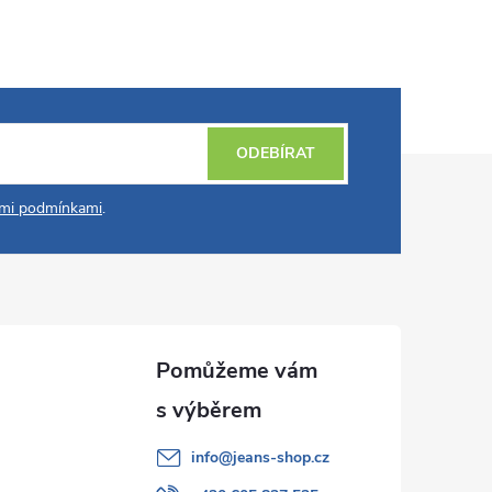
ODEBÍRAT
mi podmínkami
.
info
@
jeans-shop.cz