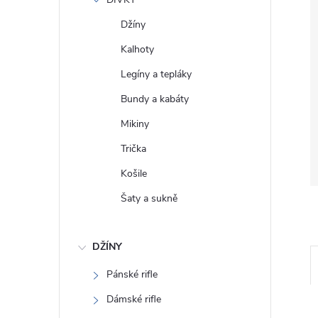
e
Džíny
l
Kalhoty
Legíny a tepláky
Bundy a kabáty
Mikiny
Trička
Košile
Šaty a sukně
DŽÍNY
Pánské rifle
Dámské rifle