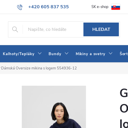
+420 605 837 535
SK e-shop
tba
Obchodní podmínky
Naše prodejna
Blog
Kontakt
info@jeans-shop.cz
HLEDAT
Kalhoty/Tepláky
Bundy
Mikiny a svetry
Šor
 Dámská Oversize mikina s logem 554936-12
G
O
l