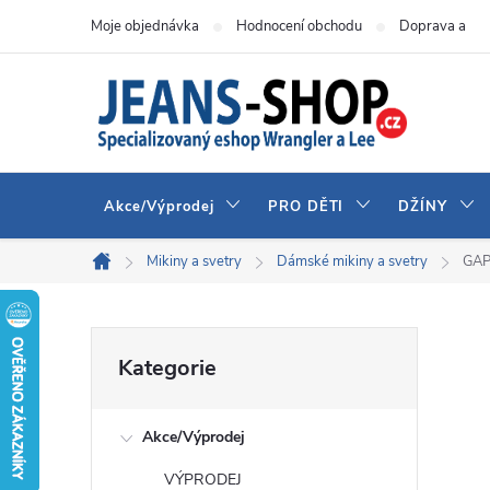
Přejít
Moje objednávka
Hodnocení obchodu
Doprava a pla
na
obsah
Akce/Výprodej
PRO DĚTI
DŽÍNY
Mikiny a svetry
Dámské mikiny a svetry
GAP
Domů
P
Přeskočit
Kategorie
kategorie
o
Akce/Výprodej
s
VÝPRODEJ