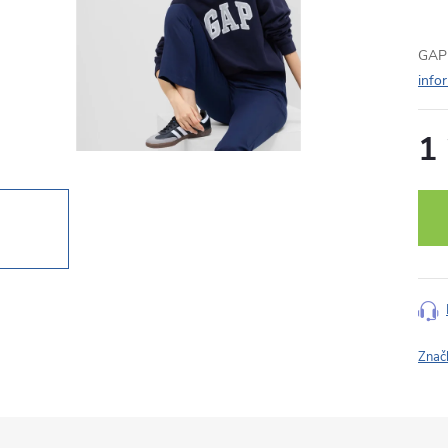
GAP 
info
1
Měr
cena
Znač