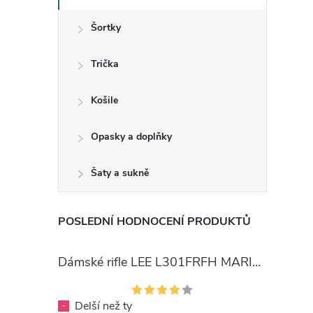
Šortky
Trička
Košile
Opasky a doplňky
Šaty a sukně
POSLEDNÍ HODNOCENÍ PRODUKTŮ
Dámské rifle LEE L301FRFH MARION STRAIGHT RINSE
-
Delší než ty