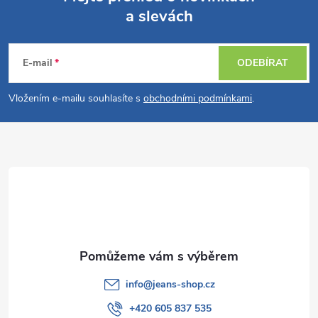
a slevách
Z
á
E-mail
ODEBÍRAT
p
Vložením e-mailu souhlasíte s
obchodními podmínkami
.
a
t
í
info
@
jeans-shop.cz
+420 605 837 535