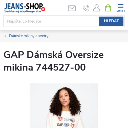
Přejít
NÁKUPNÍ
KOŠÍK
na
obsah
HLEDAT
Dámské mikiny a svetry
GAP Dámská Oversize
mikina 744527-00