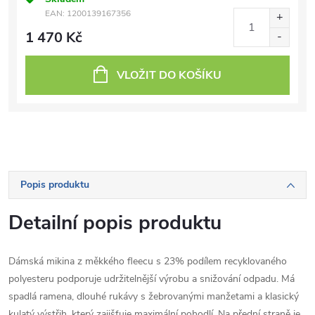
EAN:
1200139167356
1 470 Kč
VLOŽIT DO KOŠÍKU
Popis produktu
Detailní popis produktu
Dámská mikina z měkkého fleecu s 23% podílem recyklovaného
polyesteru podporuje udržitelnější výrobu a snižování odpadu. Má
spadlá ramena, dlouhé rukávy s žebrovanými manžetami a klasický
kulatý výstřih, který zajišťuje maximální pohodlí. Na přední straně je