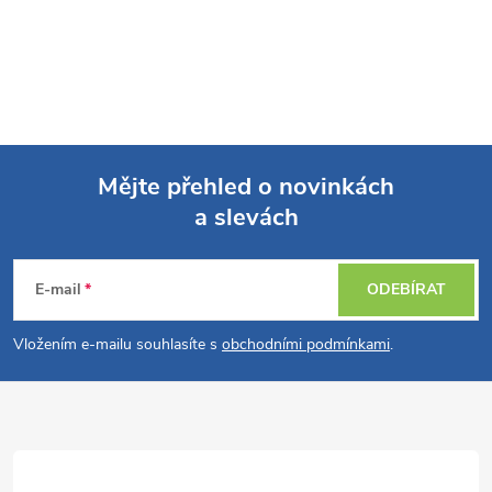
Mějte přehled o novinkách
a slevách
Z
á
E-mail
ODEBÍRAT
p
Vložením e-mailu souhlasíte s
obchodními podmínkami
.
a
t