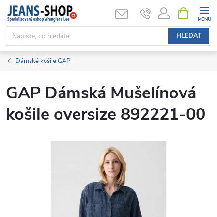
Přejít
NÁKUPNÍ
KOŠÍK
na
obsah
HLEDAT
Dámské košile GAP
GAP Dámská Mušelínová
košile oversize 892221-00