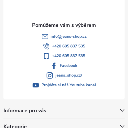
í
info
@
jeans-shop.cz
+420 605 837 535
+420 605 837 535
Facebook
jeans_shop.cz/
Projděte si náš Youtube kanál
Informace pro vás
Kategorie