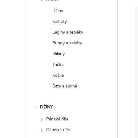
e
Džíny
l
Kalhoty
Legíny a tepláky
Bundy a kabáty
Mikiny
Trička
Košile
Šaty a sukně
DŽÍNY
Pánské rifle
Dámské rifle