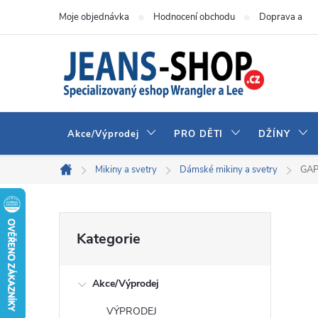
Přejít
Moje objednávka
Hodnocení obchodu
Doprava a pla
na
obsah
Akce/Výprodej
PRO DĚTI
DŽÍNY
Mikiny a svetry
Dámské mikiny a svetry
GAP
Domů
P
Přeskočit
Kategorie
kategorie
o
Akce/Výprodej
s
VÝPRODEJ