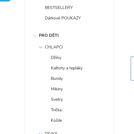
t
BESTSELLERY
r
Dárkové POUKAZY
a
PRO DĚTI
n
CHLAPCI
Džíny
n
Kalhoty a tepláky
í
Bundy
Mikiny
p
Svetry
a
Trička
Košile
n
DÍVKY