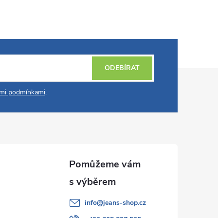
ODEBÍRAT
mi podmínkami
.
info
@
jeans-shop.cz