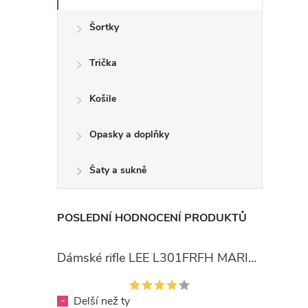
Šortky
Trička
Košile
Opasky a doplňky
Šaty a sukně
POSLEDNÍ HODNOCENÍ PRODUKTŮ
Dámské rifle LEE L301FRFH MARION STRAIGHT RINSE
-
Delší než ty