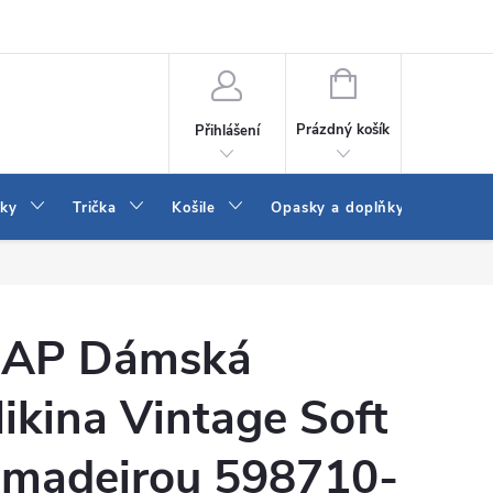
Vrácení a výměna zboží
Reklamace
Jak vybrat džíny Wrangler a
NÁKUPNÍ
KOŠÍK
Prázdný košík
Přihlášení
tky
Trička
Košile
Opasky a doplňky
Šaty
AP Dámská
ikina Vintage Soft
 madeirou 598710-