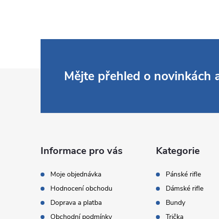
Z
Mějte přehled o novinkách
á
p
a
Informace pro vás
Kategorie
t
Moje objednávka
Pánské rifle
Hodnocení obchodu
Dámské rifle
í
Doprava a platba
Bundy
Obchodní podmínky
Trička