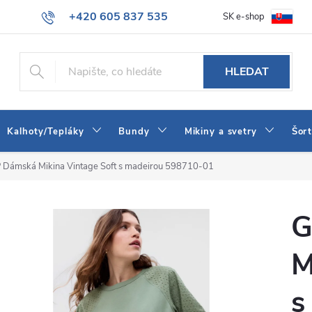
+420 605 837 535
SK e-shop
tba
Obchodní podmínky
Naše prodejna
Blog
Kontakt
info@jeans-shop.cz
HLEDAT
Kalhoty/Tepláky
Bundy
Mikiny a svetry
Šor
 Dámská Mikina Vintage Soft s madeirou 598710-01
G
M
s