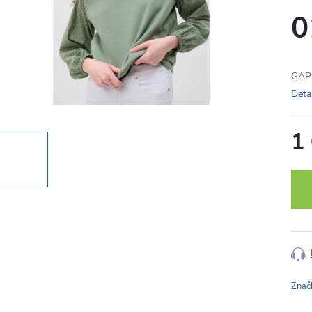
0
GAP 
Deta
1
Měr
cena
Znač