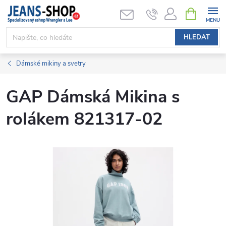
Přejít
NÁKUPNÍ
KOŠÍK
na
obsah
HLEDAT
Dámské mikiny a svetry
GAP Dámská Mikina s
rolákem 821317-02