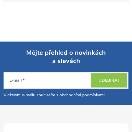
Mějte přehled o novinkách
a slevách
Z
á
E-mail
ODEBÍRAT
p
Vložením e-mailu souhlasíte s
obchodními podmínkami
.
a
t