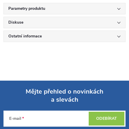
Parametry produktu
Diskuse
Ostatní informace
Mějte přehled o novinkách
a slevách
Z
á
E-mail
ODEBÍRAT