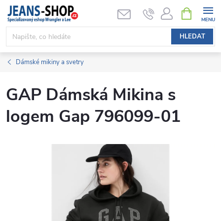
Přejít
NÁKUPNÍ
KOŠÍK
na
obsah
HLEDAT
Dámské mikiny a svetry
GAP Dámská Mikina s
logem Gap 796099-01