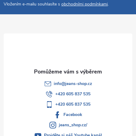
p
Vložením e-mailu souhlasíte s
obchodními podmínkami
.
a
t
í
info
@
jeans-shop.cz
+420 605 837 535
+420 605 837 535
Facebook
jeans_shop.cz/
Projděte si náš Youtube kanál